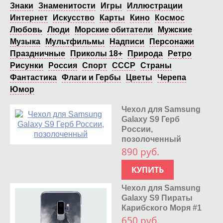
Знаки
Знаменитости
Игры
Иллюстрации
Интернет
Искусство
Карты
Кино
Космос
Любовь
Люди
Морские обитатели
Мужские
Музыка
Мультфильмы
Надписи
Персонажи
Праздничные
Приколы 18+
Природа
Ретро
Рисунки
Россия
Спорт
СССР
Страны
Фантастика
Флаги и Гербы
Цветы
Черепа
Юмор
Чехол для Samsung
Galaxy S9 Герб
России,
позолоченный
890 руб.
КУПИТЬ
Чехол для Samsung
Galaxy S9 Пираты
Карибского Моря #1
650 руб.