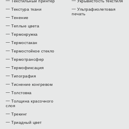
Текстильный принтер
Укрывистость текстиля
Текстура ткани
Ультрафиолетовая
печать
Тенение
Теплые цвета
Термокружка
Термостакан
Термостойкое стекло
Термотрансфер
Термофиксация
Типография
Тиснение конгревом
Толстовка
Толщина красочного
слоя
Трекинг
Триадный цвет