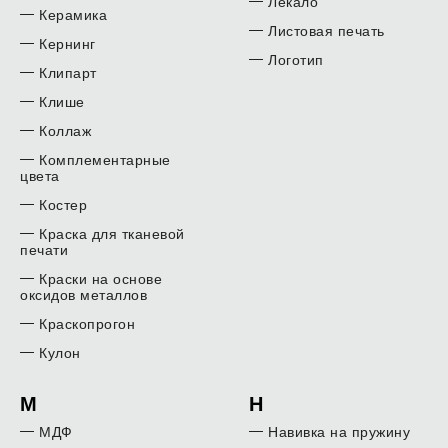
Лекало
Керамика
Листовая печать
Кернинг
Логотип
Клипарт
Клише
Коллаж
Комплементарные
цвета
Костер
Краска для тканевой
печати
Краски на основе
оксидов металлов
Краскопрогон
Кулон
М
Н
МДФ
Навивка на пружину