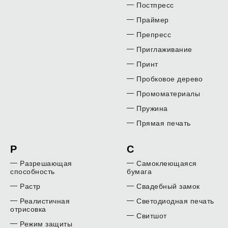
Постпресс
Праймер
Препресс
Приглаживание
Принт
Пробковое дерево
Промоматериалы
Пружина
Прямая печать
Р
С
Разрешающая
Самоклеющаяся
способность
бумага
Растр
Свадебный замок
Реалистичная
Светодиодная печать
отрисовка
Свитшот
Режим защиты