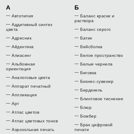
А
Б
Автотипия
Баланс краски и
раствора
Аддитивный синтез
цвета
Баланс серого
Адресник
Батик
Айдентика
Бейсболка
Алиасинг
Белое пространство
Альбомная
Белые чернила
ориентация
Биговка
Аналоговые цвета
Бизнес-сувенир
Аппарат печатный
Бирдекель
Аппликация
Блинтовое тиснение
Арт
Блюр
Атлас цветов
Бомбер
Атлас цветовых тонов
Брак цифровой
Аэрозольная печать
печати