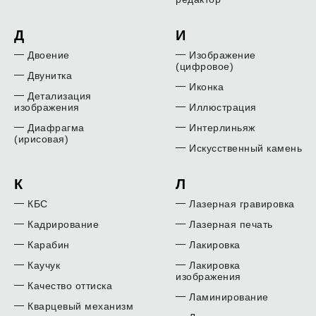
Д
И
Двоение
Изображение
(цифровое)
Двунитка
Иконка
Детализация
изображения
Иллюстрация
Диафрагма
Интерлиньяж
(ирисовая)
Искусственный камень
К
Л
КБС
Лазерная гравировка
Кадрирование
Лазерная печать
Карабин
Лакировка
Каучук
Лакировка
изображения
Качество оттиска
Ламинирование
Кварцевый механизм