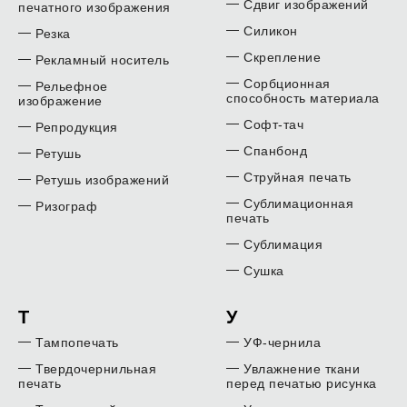
Сдвиг изображений
печатного изображения
Силикон
Резка
Скрепление
Рекламный носитель
Сорбционная
Рельефное
способность материала
изображение
Софт-тач
Репродукция
Спанбонд
Ретушь
Струйная печать
Ретушь изображений
Сублимационная
Ризограф
печать
Сублимация
Сушка
Т
У
Тампопечать
УФ-чернила
Твердочернильная
Увлажнение ткани
печать
перед печатью рисунка