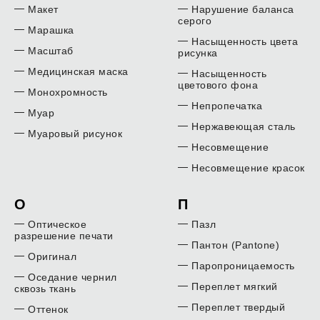
Макет
Нарушение баланса
серого
Марашка
Насыщенность цвета
Масштаб
рисунка
Медицинская маска
Насыщенность
цветового фона
Монохромность
Непропечатка
Муар
Нержавеющая сталь
Муаровый рисунок
Несовмещение
Несовмещение красок
О
П
Оптическое
Пазл
разрешение печати
Пантон (Pantone)
Оригинал
Паропроницаемость
Оседание чернил
Переплет мягкий
сквозь ткань
Переплет твердый
Оттенок