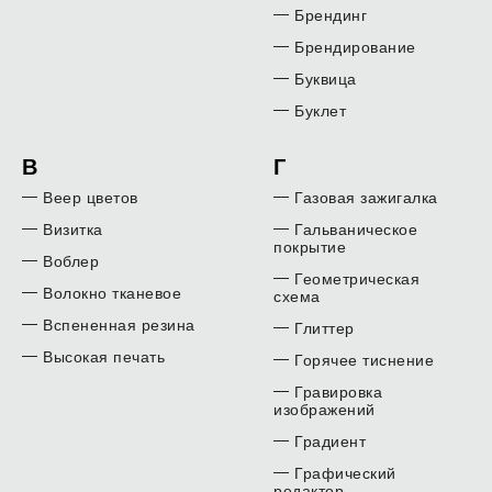
Брендинг
Брендирование
Буквица
Буклет
В
Г
Веер цветов
Газовая зажигалка
Визитка
Гальваническое
покрытие
Воблер
Геометрическая
Волокно тканевое
схема
Вспененная резина
Глиттер
Высокая печать
Горячее тиснение
Гравировка
изображений
Градиент
Графический
редактор