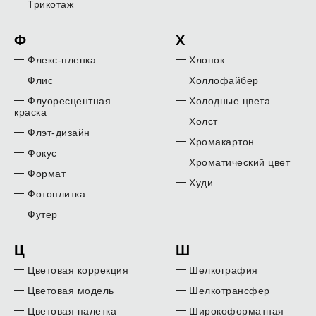
Трикотаж
Ф
Х
Флекс-пленка
Хлопок
Флис
Холлофайбер
Флуоресцентная
Холодные цвета
краска
Холст
Флэт-дизайн
Хромакартон
Фокус
Хроматический цвет
Формат
Худи
Фотоплитка
Футер
Ц
Ш
Цветовая коррекция
Шелкография
Цветовая модель
Шелкотрансфер
Цветовая палетка
Широкоформатная