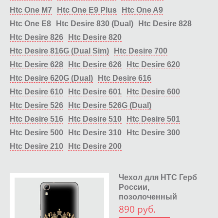
Htc One M7
Htc One E9 Plus
Htc One A9
Htc One E8
Htc Desire 830 (Dual)
Htc Desire 828
Htc Desire 826
Htc Desire 820
Htc Desire 816G (Dual Sim)
Htc Desire 700
Htc Desire 628
Htc Desire 626
Htc Desire 620
Htc Desire 620G (Dual)
Htc Desire 616
Htc Desire 610
Htc Desire 601
Htc Desire 600
Htc Desire 526
Htc Desire 526G (Dual)
Htc Desire 516
Htc Desire 510
Htc Desire 501
Htc Desire 500
Htc Desire 310
Htc Desire 300
Htc Desire 210
Htc Desire 200
Чехол для HTC Герб
России,
позолоченный
890 руб.