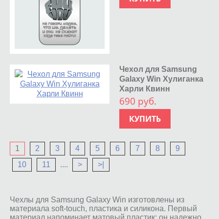
Чехол для Samsung
Galaxy Win Хулиганка
Харли Квинн
690 руб.
КУПИТЬ
1
2
3
4
5
6
7
8
9
10
11
....
>
>|
Чехлы для Samsung Galaxy Win изготовлены из
материала soft-touch, пластика и силикона. Первый
материал напоминает матовый пластик: он надежно