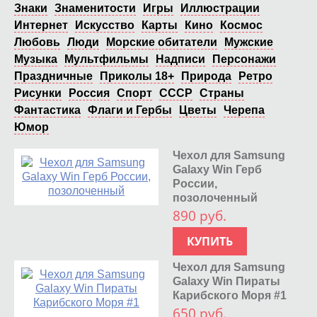
Знаки
Знаменитости
Игры
Иллюстрации
Интернет
Искусство
Карты
Кино
Космос
Любовь
Люди
Морские обитатели
Мужские
Музыка
Мультфильмы
Надписи
Персонажи
Праздничные
Приколы 18+
Природа
Ретро
Рисунки
Россия
Спорт
СССР
Страны
Фантастика
Флаги и Гербы
Цветы
Черепа
Юмор
Чехол для Samsung
Galaxy Win Герб
России,
позолоченный
890 руб.
КУПИТЬ
Чехол для Samsung
Galaxy Win Пираты
Карибского Моря #1
650 руб.