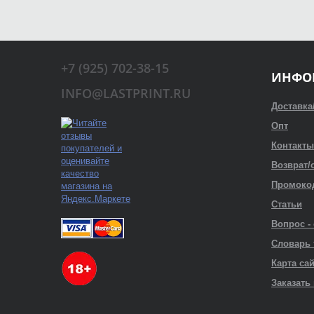
+7 (925) 702-38-15
ИНФО
INFO@LASTPRINT.RU
Доставка
Опт
Контакты
Возврат/
Промоко
Статьи
Вопрос -
Словарь
Карта са
Заказать 