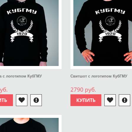
а с логотипом КубГМУ
Свитшот с логотипом КубГМУ
уб.
2790 руб.
ИТЬ
КУПИТЬ