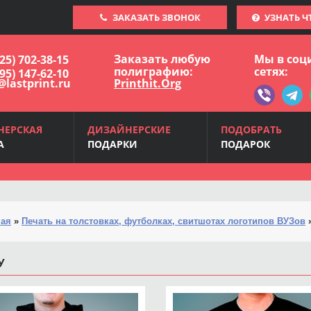
ЗАКАЗАТЬ ЗВОНОК
УЗНАТЬ Ч
Заказать любую
Мы в соц
925) 702-38-15
полиграфию:
сетях:
495) 147-62-10
@lastprint.ru
Printhit.Org
НЕРСКАЯ
ДИЗАЙНЕРСКИЕ
ПОДОБРАТЬ
А
ПОДАРКИ
ПОДАРОК
ная
»
Печать на толстовках, футболках, свитшотах логотипов ВУЗов
У