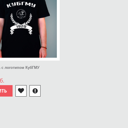
 с логотипом КубГМУ
б.
ИТЬ