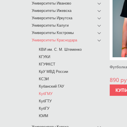
Университеты Иваново
Университеты Ижевска
Университеты Иркутска
Университеты Калуги
Университеты Костромы
Университеты Краснодара
КВИ им. С. М. Штеменко
КГУКИ
КГУФКСТ
Футболка
КрУ МВД России
890 ру
КСЭИ
Кубанский ГАУ
КУП
КубГМУ
КубГТУ
КубГУ
ЮИМ
Университеты Курска