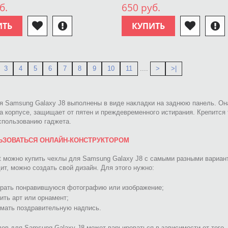
б.
650 руб.
ИТЬ
КУПИТЬ
3
4
5
6
7
8
9
10
11
....
>
>|
я Samsung Galaxy J8 выполнены в виде накладки на заднюю панель. Она
а корпусе, защищает от пятен и преждевременного истирания. Крепится 
спользованию гаджета.
ЬЗОВАТЬСЯ ОНЛАЙН-КОНСТРУКТОРОМ
nt можно купить чехлы для Samsung Galaxy J8 с самыми разными вариа
ит, можно создать свой дизайн. Для этого нужно:
рать понравившуюся фотографию или изображение;
ить арт или орнамент;
мать поздравительную надпись.
ов для Samsung Galaxy J8 может варьироваться в зависимости от того, 