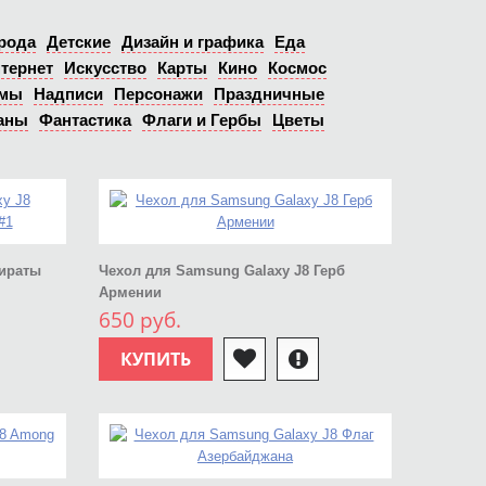
рода
Детские
Дизайн и графика
Еда
тернет
Искусство
Карты
Кино
Космос
ьмы
Надписи
Персонажи
Праздничные
аны
Фантастика
Флаги и Гербы
Цветы
Пираты
Чехол для Samsung Galaxy J8 Герб
Армении
650 руб.
КУПИТЬ