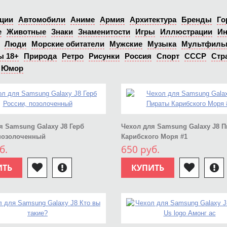
ции
Автомобили
Аниме
Армия
Архитектура
Бренды
Го
е
Животные
Знаки
Знаменитости
Игры
Иллюстрации
Ин
Люди
Морские обитатели
Мужские
Музыка
Мультфил
ы 18+
Природа
Ретро
Рисунки
Россия
Спорт
СССР
Стр
Юмор
я Samsung Galaxy J8 Герб
Чехол для Samsung Galaxy J8 
позолоченный
Карибского Моря #1
б.
650 руб.
ИТЬ
КУПИТЬ