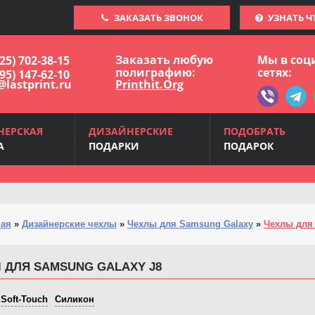
ЗАКАЗАТЬ ЗВОНОК
УЗНАТЬ Ч
Заказать любую
Мы в соц
925) 702-38-15
полиграфию:
сетях:
495) 147-62-10
@lastprint.ru
Printhit.Org
НЕРСКАЯ
ДИЗАЙНЕРСКИЕ
ПОДОБРАТЬ
А
ПОДАРКИ
ПОДАРОК
ная
»
Дизайнерские чехлы
»
Чехлы для Samsung Galaxy
»
Чехлы для 
 ДЛЯ SAMSUNG GALAXY J8
Soft-Touch
Силикон