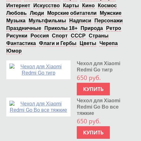
Интернет
Искусство
Карты
Кино
Космос
Любовь
Люди
Морские обитатели
Мужские
Музыка
Мультфильмы
Надписи
Персонажи
Праздничные
Приколы 18+
Природа
Ретро
Рисунки
Россия
Спорт
СССР
Страны
Фантастика
Флаги и Гербы
Цветы
Черепа
Юмор
Чехол для Xiaomi
Redmi Go тигр
650 руб.
КУПИТЬ
Чехол для Xiaomi
Redmi Go Во все
тяжкие
650 руб.
КУПИТЬ