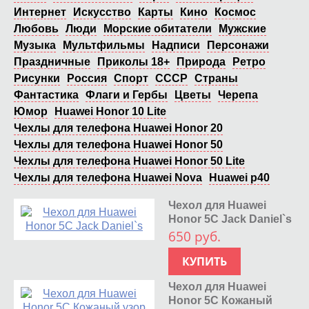
Интернет
Искусство
Карты
Кино
Космос
Любовь
Люди
Морские обитатели
Мужские
Музыка
Мультфильмы
Надписи
Персонажи
Праздничные
Приколы 18+
Природа
Ретро
Рисунки
Россия
Спорт
СССР
Страны
Фантастика
Флаги и Гербы
Цветы
Черепа
Юмор
Huawei Honor 10 Lite
Чехлы для телефона Huawei Honor 20
Чехлы для телефона Huawei Honor 50
Чехлы для телефона Huawei Honor 50 Lite
Чехлы для телефона Huawei Nova
Huawei p40
Чехол для Huawei
Honor 5C Jack Daniel`s
650 руб.
КУПИТЬ
Чехол для Huawei
Honor 5C Кожаный