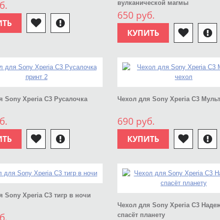
б.
вулканической магмы
650 руб.
ИТЬ
КУПИТЬ
я Sony Xperia C3 Русалочка
Чехол для Sony Xperia C3 Муль
б.
690 руб.
ИТЬ
КУПИТЬ
я Sony Xperia C3 тигр в ночи
Чехол для Sony Xperia C3 Наде
б.
спасёт планету