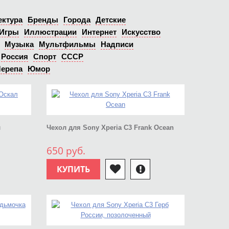
ектура
Бренды
Города
Детские
Игры
Иллюстрации
Интернет
Искусство
Музыка
Мультфильмы
Надписи
Россия
Спорт
СССР
ерепа
Юмор
л
Чехол для Sony Xperia C3 Frank Ocean
650 руб.
КУПИТЬ