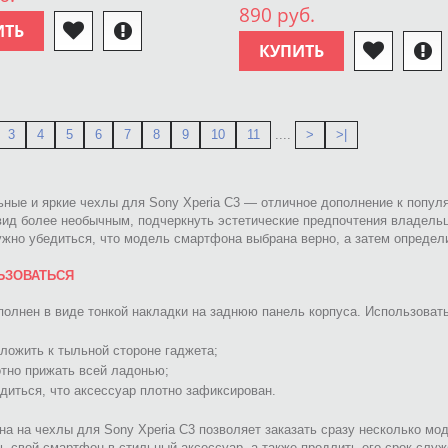
890 руб.
ИТЬ
КУПИТЬ
3
4
5
6
7
8
9
10
11
....
>
>|
ные и яркие чехлы для Sony Xperia C3 — отличное дополнение к попул
ид более необычным, подчеркнуть эстетические предпочтения владельц
ужно убедиться, что модель смартфона выбрана верно, а затем определ
ЬЗОВАТЬСЯ
олнен в виде тонкой накладки на заднюю панель корпуса. Использоват
ложить к тыльной стороне гаджета;
тно прижать всей ладонью;
диться, что аксессуар плотно зафиксирован.
на на чехлы для Sony Xperia C3 позволяет заказать сразу несколько мод
ь свой смартфон в стильный аксессуар, а также продлить его срок служ