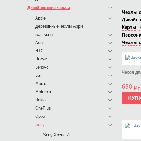
Дизайнерские чехлы
Чехлы с
Apple
Дизайн 
Деревянные чехлы Apple
Карты
Samsung
Персон
Чехлы с
Asus
HTC
Huawei
Lenovo
Чехол дл
LG
Meizu
650 ру
Motorola
КУП
Nokia
OnePlus
Oppo
Sony
Sony Xperia Zr