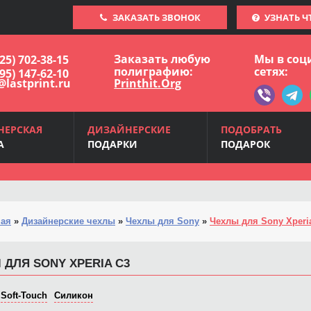
ЗАКАЗАТЬ ЗВОНОК
УЗНАТЬ Ч
Заказать любую
Мы в соц
925) 702-38-15
полиграфию:
сетях:
495) 147-62-10
@lastprint.ru
Printhit.Org
НЕРСКАЯ
ДИЗАЙНЕРСКИЕ
ПОДОБРАТЬ
А
ПОДАРКИ
ПОДАРОК
ная
»
Дизайнерские чехлы
»
Чехлы для Sony
»
Чехлы для Sony Xperi
 ДЛЯ SONY XPERIA C3
Soft-Touch
Силикон