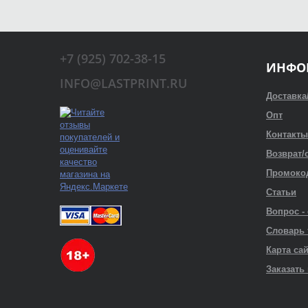
+7 (925) 702-38-15
ИНФО
INFO@LASTPRINT.RU
Доставка
Опт
Контакты
Возврат/
Промоко
Статьи
Вопрос -
Словарь
Карта са
Заказать 