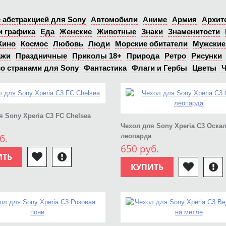
 абстракцией для Sony
Автомобили
Аниме
Армия
Архит
и графика
Еда
Женские
Животные
Знаки
Знаменитости
Кино
Космос
Любовь
Люди
Морские обитатели
Мужские
ажи
Праздничные
Приколы 18+
Природа
Ретро
Рисунки
о странами для Sony
Фантастика
Флаги и Гербы
Цветы
Ч
я Sony Xperia C3 FC Chelsea
Чехол для Sony Xperia C3 Оска
б.
леопарда
650 руб.
ИТЬ
КУПИТЬ