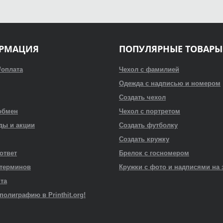
РМАЦИЯ
ПОПУЛЯРНЫЕ ТОВАРЫ
/оплата
Чехол с фамилией
Одежда с надписью и номером
Создать чехол
обмен
Чехол с портретом
ды и акции
Создать футболку
Создать кружку
 ответ
Брелок с госномером
 терминов
Кружки с фото и надписями на 
йта
полиграфию в Printhit.org!