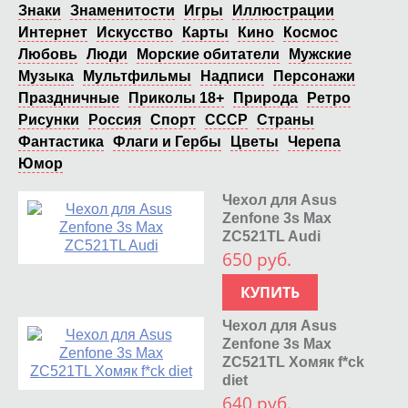
Знаки
Знаменитости
Игры
Иллюстрации
Интернет
Искусство
Карты
Кино
Космос
Любовь
Люди
Морские обитатели
Мужские
Музыка
Мультфильмы
Надписи
Персонажи
Праздничные
Приколы 18+
Природа
Ретро
Рисунки
Россия
Спорт
СССР
Страны
Фантастика
Флаги и Гербы
Цветы
Черепа
Юмор
Чехол для Asus
Zenfone 3s Max
ZC521TL Audi
650 руб.
КУПИТЬ
Чехол для Asus
Zenfone 3s Max
ZC521TL Хомяк f*ck
diet
640 руб.