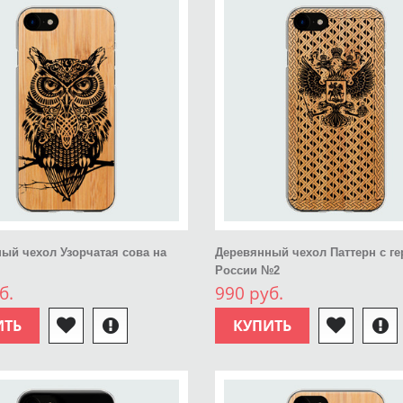
ый чехол Узорчатая сова на
Деревянный чехол Паттерн с г
России №2
б.
990 руб.
ИТЬ
КУПИТЬ