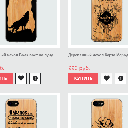
ый чехол Волк воет на луну
Деревянный чехол Карта Маро
б.
990 руб.
ИТЬ
КУПИТЬ