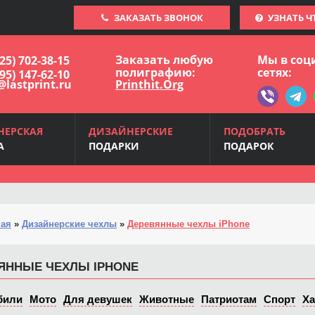
ЗАКАЗАТЬ ЗВОНОК
УЗНАТЬ Ч
Заказать любую
Мы в соц
925) 702-38-15
полиграфию:
сетях:
495) 147-62-10
@lastprint.ru
Printhit.Org
НЕРСКАЯ
ДИЗАЙНЕРСКИЕ
ПОДОБРАТЬ
А
ПОДАРКИ
ПОДАРОК
ная
»
Дизайнерские чехлы
»
Деревянные чехлы iPhone
ЯННЫЕ ЧЕХЛЫ IPHONE
били
Мото
Для девушек
Животные
Патриотам
Спорт
Х