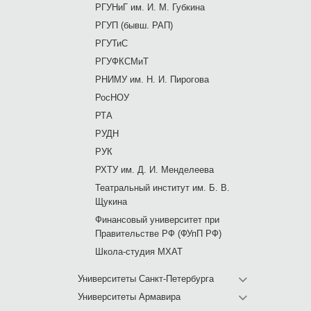
РГУНиГ им. И. М. Губкина
РГУП (бывш. РАП)
РГУТиС
РГУФКСМиТ
РНИМУ им. Н. И. Пирогова
РосНОУ
РТА
РУДН
РУК
РХТУ им. Д. И. Менделеева
Театральный институт им. Б. В.
Щукина
Финансовый университет при
Правительстве РФ (ФУпП РФ)
Школа-студия МХАТ
Университеты Санкт-Петербурга
Университеты Армавира