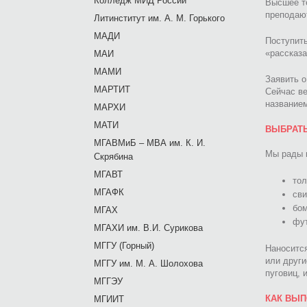
Колледж МИД России
Высшее т
преподают
Литинститут им. А. М. Горького
МАДИ
Поступит
«рассказа
МАИ
МАМИ
Заявить о
МАРТИТ
Сейчас ве
название
МАРХИ
МАТИ
ВЫБРАТЬ
МГАВМиБ – МВА им. К. И.
Мы рады 
Скрябина
МГАВТ
тол
МГАФК
сви
бо
МГАХ
фут
МГАХИ им. В.И. Сурикова
МГГУ (Горный)
Наносится
или други
МГГУ им. М. А. Шолохова
пуговиц, 
МГГЭУ
КАК ВЫП
МГИИТ