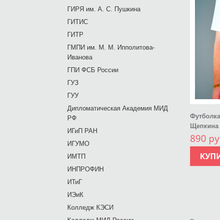
ГИРЯ им. А. С. Пушкина
ГИТИС
ГИТР
ГМПИ им. М. М. Ипполитова-
Иванова
ГПИ ФСБ России
ГУЗ
ГУУ
Дипломатическая Академия МИД
Футболка
РФ
Щепкина
ИГиП РАН
890 ру
ИГУМО
КУП
ИМТП
ИНПРОФИН
ИТиГ
ИЭиК
Колледж КЭСИ