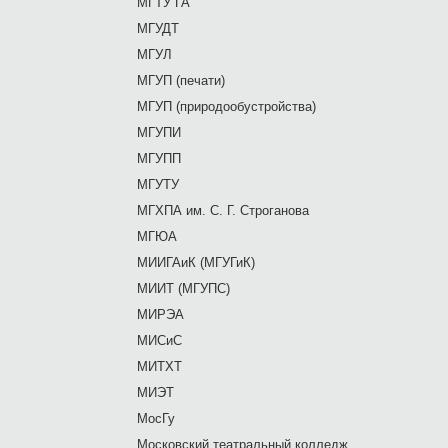
МГТУ ГА
МГУДТ
МГУЛ
МГУП (печати)
МГУП (природообустройства)
МГУПИ
МГУПП
МГУТУ
МГХПА им. С. Г. Строганова
МГЮА
МИИГАиК (МГУГиК)
МИИТ (МГУПС)
МИРЭА
МИСиС
МИТХТ
МИЭТ
МосГу
Московский театральный колледж