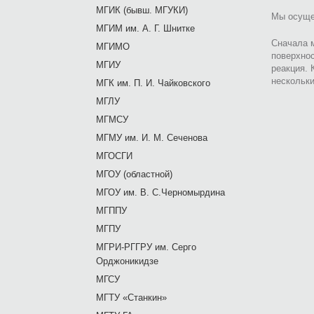
МГИК (бывш. МГУКИ)
Мы осущес
МГИМ им. А. Г. Шнитке
Сначала м
МГИМО
поверхно
МГИУ
реакция. 
нескольки
МГК им. П. И. Чайковского
МГЛУ
МГМСУ
МГМУ им. И. М. Сеченова
МГОСГИ
МГОУ (областной)
МГОУ им. В. С.Черномырдина
МГППУ
МГПУ
МГРИ-РГГРУ им. Серго
Орджоникидзе
МГСУ
МГТУ «Станкин»