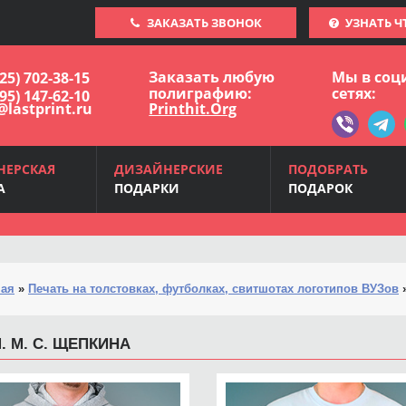
ЗАКАЗАТЬ ЗВОНОК
УЗНАТЬ Ч
Заказать любую
Мы в соц
925) 702-38-15
полиграфию:
сетях:
495) 147-62-10
@lastprint.ru
Printhit.Org
НЕРСКАЯ
ДИЗАЙНЕРСКИЕ
ПОДОБРАТЬ
А
ПОДАРКИ
ПОДАРОК
ная
»
Печать на толстовках, футболках, свитшотах логотипов ВУЗов
. М. С. ЩЕПКИНА