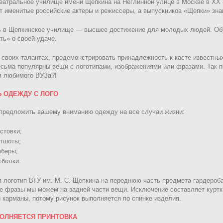
еатральное училище имени Щепкина на Неглинной улице в Москве в XX 
 именитые российские актеры и режиссеры, а выпускников «Щепки» знают
ь в Щепкинское училище — высшее достижение для молодых людей. Об
ть» о своей удаче.
 своих талантах, продемонстрировать принадлежность к касте известны
сьма популярны вещи с логотипами, изображениями или фразами. Так п
м любимого ВУЗа?!
 ОДЕЖДУ С ЛОГО
предложить вашему вниманию одежду на все случаи жизни:
стовки;
тшоты;
мберы;
болки.
 логотип ВТУ им. М. С. Щепкина на переднюю часть предмета гардероба
е фразы мы можем на задней части вещи. Исключение составляет куртка
и карманы, потому рисунок выполняется по спинке изделия.
ОЛНЯЕТСЯ ПРИНТОВКА