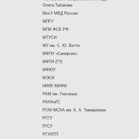
Олега Табакова
МосУ МВД России
МПГУ
МПИ ФСБ РФ
МТУСИ
МУ им. С. Ю. Витте
МФПУ «Синергия»
МФТИ (ГУ)
МФЮУ
МЭСИ
НИЯУ МИФИ
РАМ им. Гнесиных
РАНХиГС
РГАУ-МСХА им. К. А. Тимирязева
РГГУ
РГСУ
РГУИТП