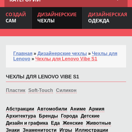
СОЗДАЙ
ДИЗАЙНЕРСКИЕ
ДИЗАЙНЕРСКАЯ
САМ
ЧЕХЛЫ
ОДЕЖДА
Главная
»
Дизайнерские чехлы
»
Чехлы для
Lenovo
»
Чехлы для Lenovo Vibe S1
ЧЕХЛЫ ДЛЯ LENOVO VIBE S1
Пластик
Soft-Touch
Силикон
Абстракции
Автомобили
Аниме
Армия
Архитектура
Бренды
Города
Детские
Дизайн и графика
Еда
Женские
Животные
Знаки
Знаменитости
Игры
Иллюстрации