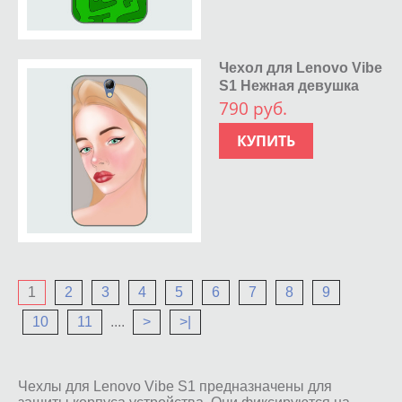
Чехол для Lenovo Vibe
S1 Нежная девушка
790 руб.
КУПИТЬ
1
2
3
4
5
6
7
8
9
10
11
....
>
>|
Чехлы для Lenovo Vibe S1 предназначены для