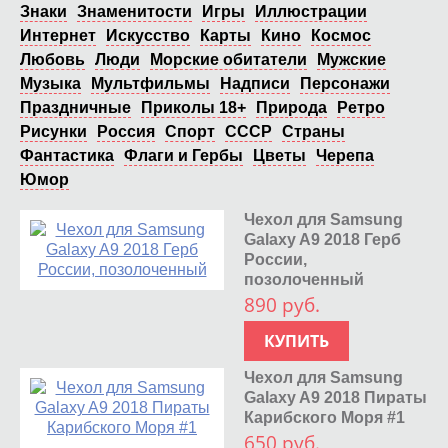
Знаки
Знаменитости
Игры
Иллюстрации
Интернет
Искусство
Карты
Кино
Космос
Любовь
Люди
Морские обитатели
Мужские
Музыка
Мультфильмы
Надписи
Персонажи
Праздничные
Приколы 18+
Природа
Ретро
Рисунки
Россия
Спорт
СССР
Страны
Фантастика
Флаги и Гербы
Цветы
Черепа
Юмор
Чехол для Samsung
Galaxy A9 2018 Герб
России,
позолоченный
890 руб.
КУПИТЬ
Чехол для Samsung
Galaxy A9 2018 Пираты
Карибского Моря #1
650 руб.