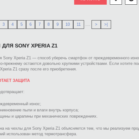
3
4
5
6
7
8
9
10
11
....
>
>|
 ДЛЯ SONY XPERIA Z1
я Sony Xperia Z1 — способ уберечь смартфон от преждевременного изн
по-прежнему остаются довольно хрупкими устройствами. Если хотите п
Xperia Z1 сразу после его приобретения.
ОТАЕТ ЗАЩИТА
едотвращает:
ждевременный износ;
никновение пыли и влаги внутрь корпуса;
щины и царапины при механических повреждениях.
на на чехлы для Sony Xperia Z1 объясняется тем, что мы реализуем пр
ний использован метод термотрансфера.