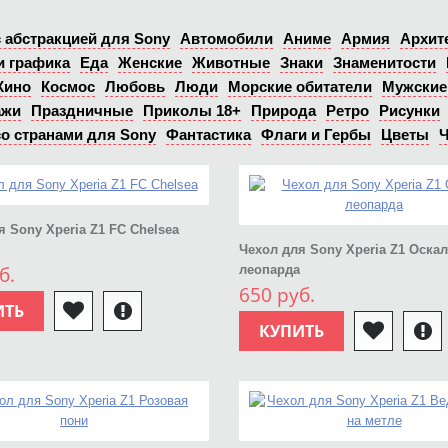
 абстракцией для Sony
Автомобили
Аниме
Армия
Архит
и графика
Еда
Женские
Животные
Знаки
Знаменитости
Кино
Космос
Любовь
Люди
Морские обитатели
Мужские
ажи
Праздничные
Приколы 18+
Природа
Ретро
Рисунки
о странами для Sony
Фантастика
Флаги и Гербы
Цветы
Ч
я Sony Xperia Z1 FC Chelsea
Чехол для Sony Xperia Z1 Оскал
б.
леопарда
650 руб.
ИТЬ
КУПИТЬ