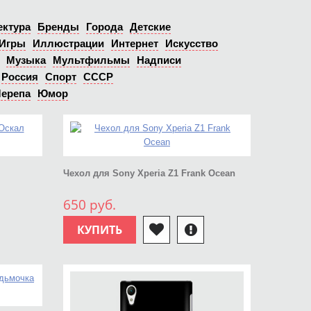
ектура
Бренды
Города
Детские
Игры
Иллюстрации
Интернет
Искусство
Музыка
Мультфильмы
Надписи
Россия
Спорт
СССР
ерепа
Юмор
Чехол для Sony Xperia Z1 Frank Ocean
650 руб.
КУПИТЬ