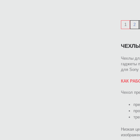
1
2
ЧЕХЛЫ
Чехлы дл
гаджеты 
для Sony 
КАК РАБ
Чехол пр
пре
про
тре
Низкая це
изображе