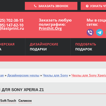
ЗАКАЗАТЬ ЗВОНОК
УЗНАТЬ Ч
Заказать любую
Мы в соц
925) 702-38-15
полиграфию:
сетях:
495) 147-62-10
@lastprint.ru
Printhit.Org
НЕРСКАЯ
ДИЗАЙНЕРСКИЕ
ПОДОБРАТЬ
А
ПОДАРКИ
ПОДАРОК
ная
»
Дизайнерские чехлы
»
Чехлы для Sony
»
Чехлы для Sony Xperi
 ДЛЯ SONY XPERIA Z1
Soft-Touch
Силикон