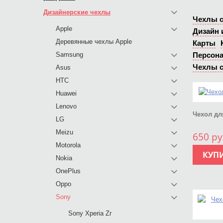
Дизайнерские чехлы
Чехлы с
Apple
Дизайн 
Деревянные чехлы Apple
Карты
Samsung
Персон
Чехлы с
Asus
HTC
Huawei
Lenovo
Чехол дл
LG
Meizu
650 ру
Motorola
КУП
Nokia
OnePlus
Oppo
Sony
Sony Xperia Zr