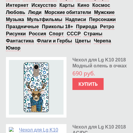
Интернет
Искусство
Карты
Кино
Космос
Любовь
Люди
Морские обитатели
Мужские
Музыка
Мультфильмы
Надписи
Персонажи
Праздничные
Приколы 18+
Природа
Ретро
Рисунки
Россия
Спорт
СССР
Страны
Фантастика
Флаги и Гербы
Цветы
Черепа
Юмор
Чехол для Lg K10 2018
Модный олень в очках
690 руб.
КУПИТЬ
Чехол для Lg K10 2018
AC/DC