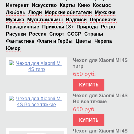
Интернет
Искусство
Карты
Кино
Космос
Любовь
Люди
Морские обитатели
Мужские
Музыка
Мультфильмы
Надписи
Персонажи
Праздничные
Приколы 18+
Природа
Ретро
Рисунки
Россия
Спорт
СССР
Страны
Фантастика
Флаги и Гербы
Цветы
Черепа
Юмор
Чехол для Xiaomi Mi 4S
тигр
650 руб.
КУПИТЬ
Чехол для Xiaomi Mi 4S
Во все тяжкие
650 руб.
КУПИТЬ
Чехол для Xiaomi Mi 4S