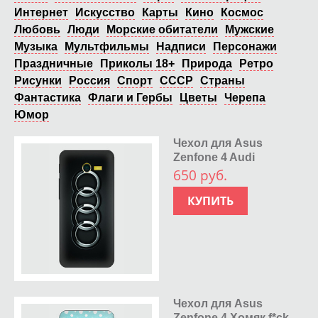
Интернет
Искусство
Карты
Кино
Космос
Любовь
Люди
Морские обитатели
Мужские
Музыка
Мультфильмы
Надписи
Персонажи
Праздничные
Приколы 18+
Природа
Ретро
Рисунки
Россия
Спорт
СССР
Страны
Фантастика
Флаги и Гербы
Цветы
Черепа
Юмор
Чехол для Asus
Zenfone 4 Audi
650 руб.
КУПИТЬ
Чехол для Asus
Zenfone 4 Хомяк f*ck