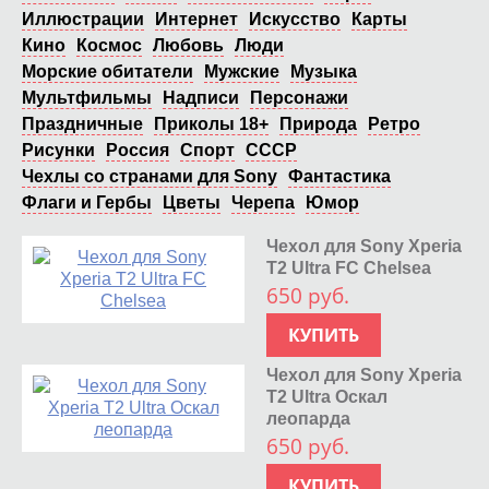
Иллюстрации
Интернет
Искусство
Карты
Кино
Космос
Любовь
Люди
Морские обитатели
Мужские
Музыка
Мультфильмы
Надписи
Персонажи
Праздничные
Приколы 18+
Природа
Ретро
Рисунки
Россия
Спорт
СССР
Чехлы со странами для Sony
Фантастика
Флаги и Гербы
Цветы
Черепа
Юмор
Чехол для Sony Xperia
T2 Ultra FC Chelsea
650 руб.
КУПИТЬ
Чехол для Sony Xperia
T2 Ultra Оскал
леопарда
650 руб.
КУПИТЬ