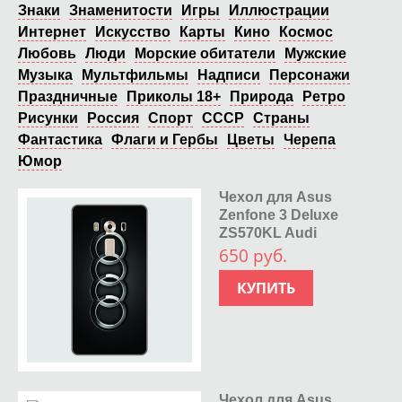
Знаки
Знаменитости
Игры
Иллюстрации
Интернет
Искусство
Карты
Кино
Космос
Любовь
Люди
Морские обитатели
Мужские
Музыка
Мультфильмы
Надписи
Персонажи
Праздничные
Приколы 18+
Природа
Ретро
Рисунки
Россия
Спорт
СССР
Страны
Фантастика
Флаги и Гербы
Цветы
Черепа
Юмор
Чехол для Asus
Zenfone 3 Deluxe
ZS570KL Audi
650 руб.
КУПИТЬ
Чехол для Asus