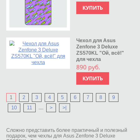
КУПИТЬ
Чехол для Asus
Zenfone 3 Deluxe
ZS570KL "Ой, всё!"
для чехла
890 руб.
КУПИТЬ
1
2
3
4
5
6
7
8
9
10
11
....
>
>|
Сложно представить более практичный и полезный
подарок, чем чехлы для Asus Zenfone 3 Deluxe