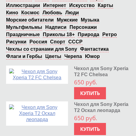
Иллюстрации
Интернет
Искусство
Карты
Кино
Космос
Любовь
Люди
Морские обитатели
Мужские
Музыка
Мультфильмы
Надписи
Персонажи
Праздничные
Приколы 18+
Природа
Ретро
Рисунки
Россия
Спорт
СССР
Чехлы со странами для Sony
Фантастика
Флаги и Гербы
Цветы
Черепа
Юмор
Чехол для Sony Xperia
T2 FC Chelsea
650 руб.
КУПИТЬ
Чехол для Sony Xperia
T2 Оскал леопарда
650 руб.
КУПИТЬ