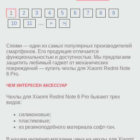
1
2
3
4
5
6
7
8
9
10
11
....
>
>|
Сяоми — один из самых популярных производителей
смартфонов. Его продукция отличается
функциональностью и доступностью. Мы предлагаем
защитить любимый гаджет от механических
повреждений — купить чехлы для Xiaomi Redmi Note
6 Pro.
ЧЕМ ИНТЕРЕСЕН АКСЕССУАР
Чехлы для Xiaomi Redmi Note 6 Pro бывают трех
видов:
силиконовые;
пластиковые;
из резиноподобного материала софт-тач.
В нашем интернет-магазине цена на чехлы для Xiaomi