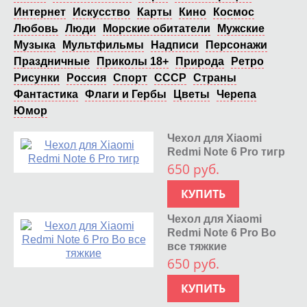
Интернет
Искусство
Карты
Кино
Космос
Любовь
Люди
Морские обитатели
Мужские
Музыка
Мультфильмы
Надписи
Персонажи
Праздничные
Приколы 18+
Природа
Ретро
Рисунки
Россия
Спорт
СССР
Страны
Фантастика
Флаги и Гербы
Цветы
Черепа
Юмор
Чехол для Xiaomi
Redmi Note 6 Pro тигр
650 руб.
КУПИТЬ
Чехол для Xiaomi
Redmi Note 6 Pro Во
все тяжкие
650 руб.
КУПИТЬ