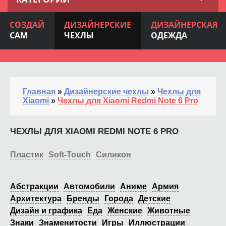
СОЗДАЙ
ДИЗАЙНЕРСКИЕ
ДИЗАЙНЕРСКАЯ
САМ
ЧЕХЛЫ
ОДЕЖДА
Главная
»
Дизайнерские чехлы
»
Чехлы для
Xiaomi
»
Чехлы для Xiaomi Redmi Note 6 Pro
ЧЕХЛЫ ДЛЯ XIAOMI REDMI NOTE 6 PRO
Пластик
Soft-Touch
Силикон
Абстракции
Автомобили
Аниме
Армия
Архитектура
Бренды
Города
Детские
Дизайн и графика
Еда
Женские
Животные
Знаки
Знаменитости
Игры
Иллюстрации