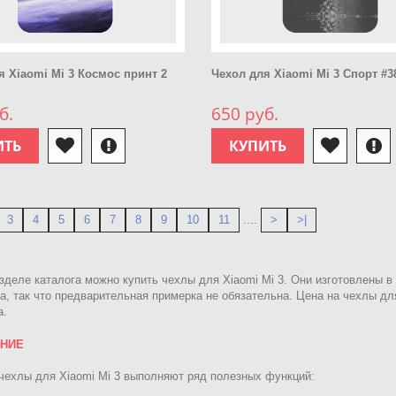
я Xiaomi Mi 3 Космос принт 2
Чехол для Xiaomi Mi 3 Спорт #3
б.
650 руб.
ИТЬ
КУПИТЬ
3
4
5
6
7
8
9
10
11
....
>
>|
зделе каталога можно купить чехлы для Xiaomi Mi 3. Они изготовлены в
, так что предварительная примерка не обязательна. Цена на чехлы для
а.
ЕНИЕ
чехлы для Xiaomi Mi 3 выполняют ряд полезных функций: