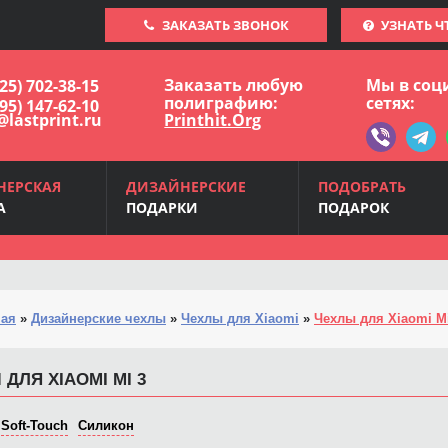
ЗАКАЗАТЬ ЗВОНОК
УЗНАТЬ Ч
Заказать любую
Мы в соц
925) 702-38-15
полиграфию:
сетях:
495) 147-62-10
@lastprint.ru
Printhit.Org
НЕРСКАЯ
ДИЗАЙНЕРСКИЕ
ПОДОБРАТЬ
А
ПОДАРКИ
ПОДАРОК
ная
»
Дизайнерские чехлы
»
Чехлы для Xiaomi
»
Чехлы для Xiaomi Mi
ДЛЯ XIAOMI MI 3
Soft-Touch
Силикон