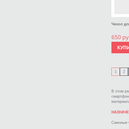
Чехол дл
650 ру
КУП
1
2
В этом ра
смартфона
материал
НАЗНАЧ
Сменные 