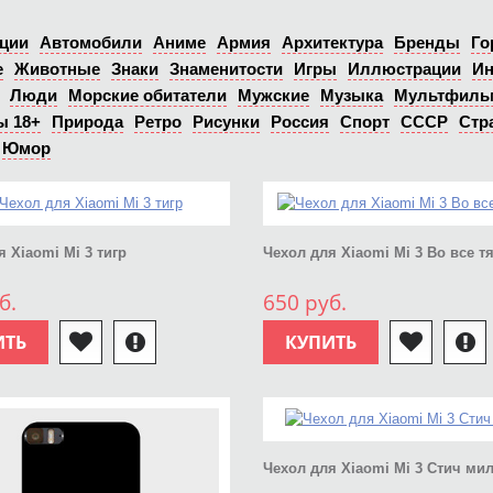
ции
Автомобили
Аниме
Армия
Архитектура
Бренды
Го
е
Животные
Знаки
Знаменитости
Игры
Иллюстрации
Ин
Люди
Морские обитатели
Мужские
Музыка
Мультфил
ы 18+
Природа
Ретро
Рисунки
Россия
Спорт
СССР
Стр
Юмор
 Xiaomi Mi 3 тигр
Чехол для Xiaomi Mi 3 Во все т
б.
650 руб.
ИТЬ
КУПИТЬ
Чехол для Xiaomi Mi 3 Стич ми