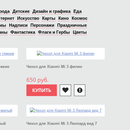
рода
Детские
Дизайн и графика
Еда
тернет
Искусство
Карты
Кино
Космос
ьмы
Надписи
Персонажи
Праздничные
аны
Фантастика
Флаги и Гербы
Цветы
яжкие
Чехол для Xiaomi Mi 3 филин
650 руб.
КУПИТЬ
лый
Чехол для Xiaomi Mi 3 Леопард вид 7