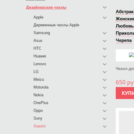
Дизайнерские чехлы
Абстрак
Apple
Женски
Деревянные чехлы Apple
Любовь
Samsung
Прикол
Черепа
Asus
HTC
Huawei
Lenovo
Чехол для
LG
Meizu
650 ру
Motorola
КУП
Nokia
OnePlus
Oppo
Sony
Xiaomi