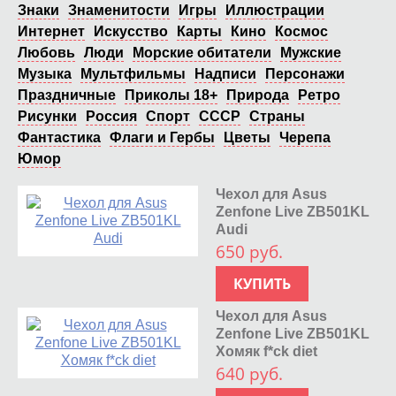
Знаки
Знаменитости
Игры
Иллюстрации
Интернет
Искусство
Карты
Кино
Космос
Любовь
Люди
Морские обитатели
Мужские
Музыка
Мультфильмы
Надписи
Персонажи
Праздничные
Приколы 18+
Природа
Ретро
Рисунки
Россия
Спорт
СССР
Страны
Фантастика
Флаги и Гербы
Цветы
Черепа
Юмор
Чехол для Asus
Zenfone Live ZB501KL
Audi
650 руб.
КУПИТЬ
Чехол для Asus
Zenfone Live ZB501KL
Хомяк f*ck diet
640 руб.