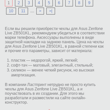
1
2
3
4
5
6
7
8
9
10
11
....
>
>|
Если вы решили приобрести чехлы для Asus Zenfone
Live ZB501KL, рекомендуем убедиться в соответствии
марки телефона. Аксессуары выполнены в виде
защитной накладки на заднюю панель. Цена на чехлы
для Asus Zenfone Live ZB501KL, в равной степени как
и прочие его параметры, зависит от материала:
пластик — недорогой, яркий, легкий;
софт-тач — матовый, элегантный, стильный;
силикон — менее четкий рисунок, но высокая
амортизация.
В компании Ластпринт нетрудно не просто купить
чехлы для Asus Zenfone Live ZB501KL, а и
поучаствовать в их создании. Для этого мы
разработали и разместили на сайте онлайн-
конструктор.