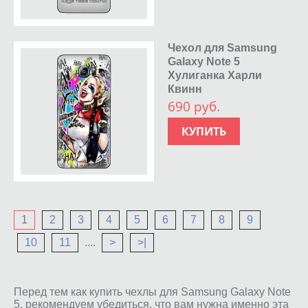
Чехол для Samsung
Galaxy Note 5
Хулиганка Харли
Квинн
690 руб.
КУПИТЬ
1
2
3
4
5
6
7
8
9
10
11
....
>
>|
Перед тем как купить чехлы для Samsung Galaxy Note
5, рекомендуем убедиться, что вам нужна именно эта