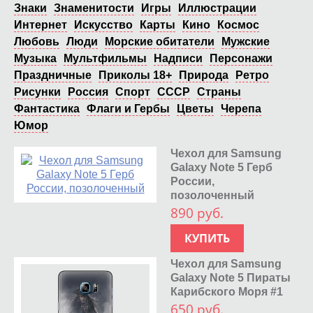
Знаки
Знаменитости
Игры
Иллюстрации
Интернет
Искусство
Карты
Кино
Космос
Любовь
Люди
Морские обитатели
Мужские
Музыка
Мультфильмы
Надписи
Персонажи
Праздничные
Приколы 18+
Природа
Ретро
Рисунки
Россия
Спорт
СССР
Страны
Фантастика
Флаги и Гербы
Цветы
Черепа
Юмор
Чехол для Samsung
Galaxy Note 5 Герб
России,
позолоченный
890 руб.
КУПИТЬ
Чехол для Samsung
Galaxy Note 5 Пираты
Карибского Моря #1
650 руб.