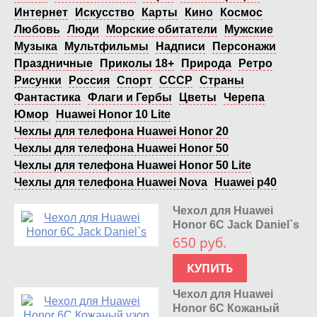
Интернет
Искусство
Карты
Кино
Космос
Любовь
Люди
Морские обитатели
Мужские
Музыка
Мультфильмы
Надписи
Персонажи
Праздничные
Приколы 18+
Природа
Ретро
Рисунки
Россия
Спорт
СССР
Страны
Фантастика
Флаги и Гербы
Цветы
Черепа
Юмор
Huawei Honor 10 Lite
Чехлы для телефона Huawei Honor 20
Чехлы для телефона Huawei Honor 50
Чехлы для телефона Huawei Honor 50 Lite
Чехлы для телефона Huawei Nova
Huawei p40
Чехол для Huawei
Honor 6C Jack Daniel`s
650 руб.
КУПИТЬ
Чехол для Huawei
Honor 6C Кожаный