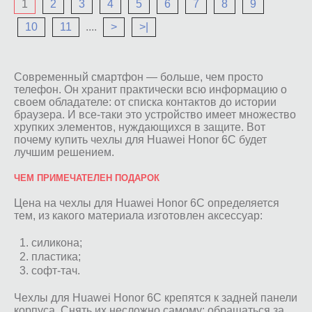
1
2
3
4
5
6
7
8
9
10
11
....
>
>|
Современный смартфон — больше, чем просто
телефон. Он хранит практически всю информацию о
своем обладателе: от списка контактов до истории
браузера. И все-таки это устройство имеет множество
хрупких элементов, нуждающихся в защите. Вот
почему купить чехлы для Huawei Honor 6C будет
лучшим решением.
ЧЕМ ПРИМЕЧАТЕЛЕН ПОДАРОК
Цена на чехлы для Huawei Honor 6C определяется
тем, из какого материала изготовлен аксессуар:
силикона;
пластика;
софт-тач.
Чехлы для Huawei Honor 6C крепятся к задней панели
корпуса. Снять их несложно самому: обращаться за