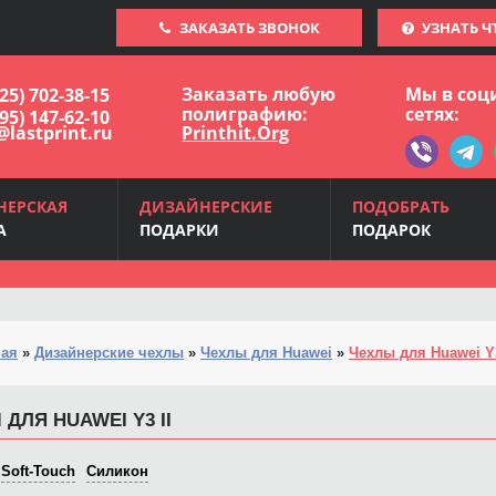
ЗАКАЗАТЬ ЗВОНОК
УЗНАТЬ Ч
Заказать любую
Мы в соц
925) 702-38-15
полиграфию:
сетях:
495) 147-62-10
@lastprint.ru
Printhit.Org
НЕРСКАЯ
ДИЗАЙНЕРСКИЕ
ПОДОБРАТЬ
А
ПОДАРКИ
ПОДАРОК
ная
»
Дизайнерские чехлы
»
Чехлы для Huawei
»
Чехлы для Huawei Y3
ДЛЯ HUAWEI Y3 II
Soft-Touch
Силикон