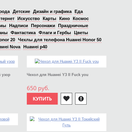
рода
Детские
Дизайн и графика
Еда
тернет
Искусство
Карты
Кино
Космос
ьмы
Надписи
Персонажи
Праздничные
аны
Фантастика
Флаги и Гербы
Цветы
onor 20
Чехлы для телефона Huawei Honor 50
awei Nova
Huawei p40
й узор
Чехол для Huawei Y3 II Fuck you
650 руб.
КУПИТЬ