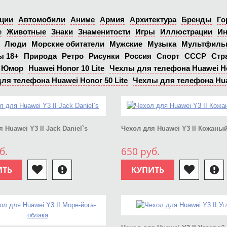
ции
Автомобили
Аниме
Армия
Архитектура
Бренды
Го
е
Животные
Знаки
Знаменитости
Игры
Иллюстрации
Ин
Люди
Морские обитатели
Мужские
Музыка
Мультфил
ы 18+
Природа
Ретро
Рисунки
Россия
Спорт
СССР
Стр
Юмор
Huawei Honor 10 Lite
Чехлы для телефона Huawei H
ля телефона Huawei Honor 50 Lite
Чехлы для телефона Hu
 Huawei Y3 II Jack Daniel`s
Чехол для Huawei Y3 II Кожаны
б.
650 руб.
ИТЬ
КУПИТЬ