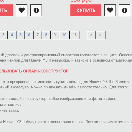
ИТЬ
КУПИТЬ
3
4
5
6
7
8
9
10
11
....
>
>|
ый дорогой и ультрасовременный смартфон нуждается в защите. Обесп
ена чехлов для Huawei Y3 II невысока, и зависит в основном от материа
ОЛЬЗОВАТЬ ОНЛАЙН-КОНСТРУКТОР
 — это прекрасная возможность купить чехлы для Huawei Y3 II в более 
тный аксессуар, можно придумать дизайн самостоятельно. Для этого:
зите в онлайн-конструктор любое изображение или фотографию;
ьте подпись;
ите заказ.
 Huawei Y3 II будут изготовлены точно в срок. Заявки принимаются со в