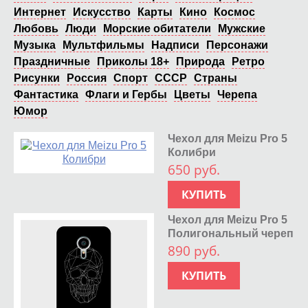
Интернет
Искусство
Карты
Кино
Космос
Любовь
Люди
Морские обитатели
Мужские
Музыка
Мультфильмы
Надписи
Персонажи
Праздничные
Приколы 18+
Природа
Ретро
Рисунки
Россия
Спорт
СССР
Страны
Фантастика
Флаги и Гербы
Цветы
Черепа
Юмор
Чехол для Meizu Pro 5
Колибри
650 руб.
КУПИТЬ
Чехол для Meizu Pro 5
Полигональный череп
890 руб.
КУПИТЬ