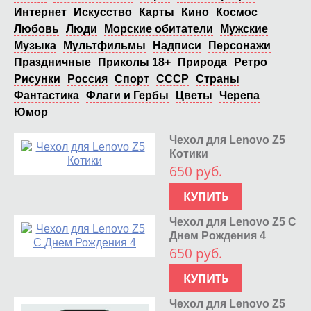
Интернет
Искусство
Карты
Кино
Космос
Любовь
Люди
Морские обитатели
Мужские
Музыка
Мультфильмы
Надписи
Персонажи
Праздничные
Приколы 18+
Природа
Ретро
Рисунки
Россия
Спорт
СССР
Страны
Фантастика
Флаги и Гербы
Цветы
Черепа
Юмор
Чехол для Lenovo Z5
Котики
650 руб.
КУПИТЬ
Чехол для Lenovo Z5 С
Днем Рождения 4
650 руб.
КУПИТЬ
Чехол для Lenovo Z5