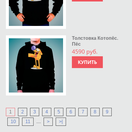
Толстовка Котопёс.
Пёс
4590 руб.
КУПИТЬ
1
2
3
4
5
6
7
8
9
10
11
....
>
>|