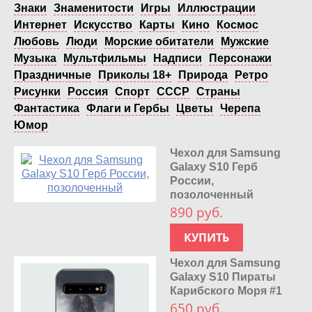
Знаки
Знаменитости
Игры
Иллюстрации
Интернет
Искусство
Карты
Кино
Космос
Любовь
Люди
Морские обитатели
Мужские
Музыка
Мультфильмы
Надписи
Персонажи
Праздничные
Приколы 18+
Природа
Ретро
Рисунки
Россия
Спорт
СССР
Страны
Фантастика
Флаги и Гербы
Цветы
Черепа
Юмор
Чехол для Samsung
Galaxy S10 Герб
России,
позолоченный
890 руб.
КУПИТЬ
Чехол для Samsung
Galaxy S10 Пираты
Карибского Моря #1
650 руб.