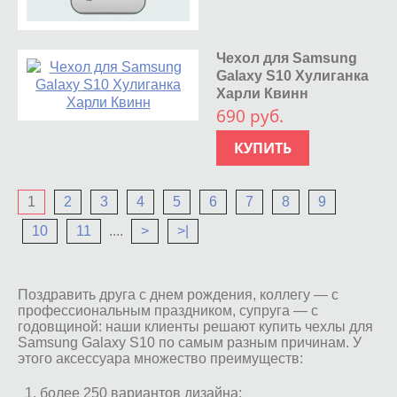
Чехол для Samsung
Galaxy S10 Хулиганка
Харли Квинн
690 руб.
КУПИТЬ
1
2
3
4
5
6
7
8
9
10
11
....
>
>|
Поздравить друга с днем рождения, коллегу — с
профессиональным праздником, супруга — с
годовщиной: наши клиенты решают купить чехлы для
Samsung Galaxy S10 по самым разным причинам. У
этого аксессуара множество преимуществ:
более 250 вариантов дизайна;