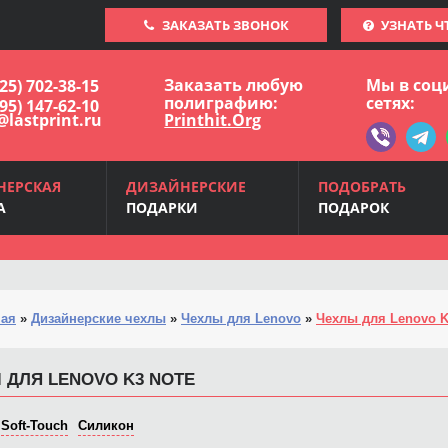
ЗАКАЗАТЬ ЗВОНОК
УЗНАТЬ Ч
Заказать любую
Мы в соц
925) 702-38-15
полиграфию:
сетях:
495) 147-62-10
@lastprint.ru
Printhit.Org
НЕРСКАЯ
ДИЗАЙНЕРСКИЕ
ПОДОБРАТЬ
А
ПОДАРКИ
ПОДАРОК
ная
»
Дизайнерские чехлы
»
Чехлы для Lenovo
»
Чехлы для Lenovo K
 ДЛЯ LENOVO K3 NOTE
Soft-Touch
Силикон