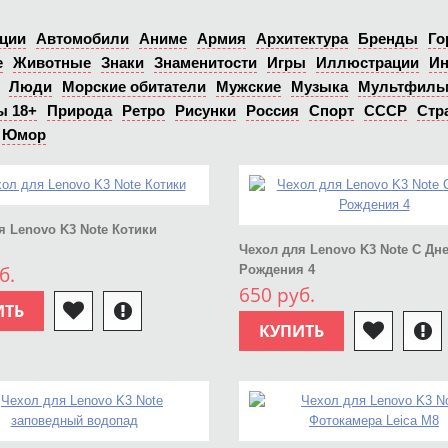
ции
Автомобили
Аниме
Армия
Архитектура
Бренды
Го
е
Животные
Знаки
Знаменитости
Игры
Иллюстрации
Ин
Люди
Морские обитатели
Мужские
Музыка
Мультфил
ы 18+
Природа
Ретро
Рисунки
Россия
Спорт
СССР
Стр
Юмор
я Lenovo K3 Note Котики
Чехол для Lenovo K3 Note С Дн
б.
Рождения 4
650 руб.
ИТЬ
КУПИТЬ