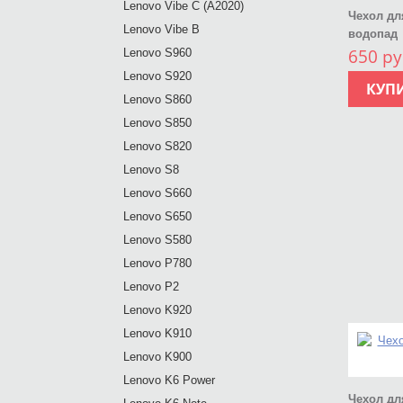
Lenovo Vibe C (A2020)
Чехол дл
Lenovo Vibe B
водопад
650 ру
Lenovo S960
Lenovo S920
КУП
Lenovo S860
Lenovo S850
Lenovo S820
Lenovo S8
Lenovo S660
Lenovo S650
Lenovo S580
Lenovo P780
Lenovo P2
Lenovo K920
Lenovo K910
Lenovo K900
Lenovo K6 Power
Чехол для