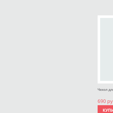
Чехол дл
690 ру
КУП