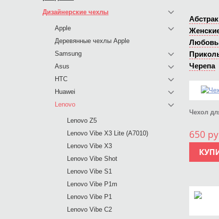
Дизайнерские чехлы
Абстрак
Apple
Женски
Деревянные чехлы Apple
Любовь
Samsung
Прикол
Черепа
Asus
HTC
Huawei
Lenovo
Чехол дл
Lenovo Z5
650 ру
Lenovo Vibe X3 Lite (A7010)
Lenovo Vibe X3
КУП
Lenovo Vibe Shot
Lenovo Vibe S1
Lenovo Vibe P1m
Lenovo Vibe P1
Lenovo Vibe C2