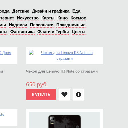
рода
Детские
Дизайн и графика
Еда
тернет
Искусство
Карты
Кино
Космос
ьмы
Надписи
Персонажи
Праздничные
аны
Фантастика
Флаги и Гербы
Цветы
ем
Чехол для Lenovo K3 Note со стразами
650 руб.
КУПИТЬ