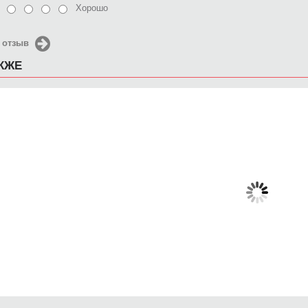
Хорошо
 отзыв
АКЖЕ
Чехол для iPhone 6
Чехол для iPhone 6
Чехол
золотой дракон
Яблочка
Sup
650 руб.
650 руб.
6
КУПИТЬ
КУПИТЬ