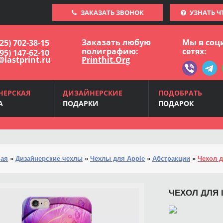
ЗАКАЗАТЬ ЗВОНОК
УЗНАТЬ Ч
Заказать любую
Мы в соц
925) 702-38-15
полиграфию:
сетях:
495) 147-62-10
@lastprint.ru
Printhit.Org
НЕРСКАЯ
ДИЗАЙНЕРСКИЕ
ПОДОБРАТЬ
А
ПОДАРКИ
ПОДАРОК
ная
»
Дизайнерские чехлы
»
Чехлы для Apple
»
Абстракции
»
Чехол д
ЧЕХОЛ ДЛЯ 