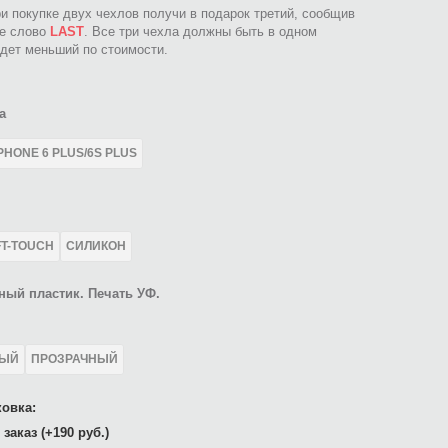
ри покупке двух чехлов получи в подарок третий, сообщив
ое слово
LAST
. Все три чехла должны быть в одном
идет меньший по стоимости.
а
PHONE 6 PLUS/6S PLUS
FT-TOUCH
СИЛИКОН
ный пластик. Печать УФ.
ЛЫЙ
ПРОЗРАЧНЫЙ
овка:
заказ (+190 руб.)