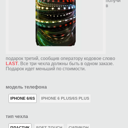
получи
в
подарок третий, сообщив оператору кодовое слово
LAST
. Все три чехла должны быть в одном заказе.
Подарок идет меньший по стоимости.
модель телефона
IPHONE 6/6S
IPHONE 6 PLUS/6S PLUS
тип чехла
ПЛАСТИК
SOFT-TOUCH
СИЛИКОН