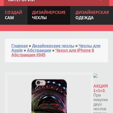
СОЗДАЙ
ДИЗАЙНЕРСКИЕ
ДИЗАЙНЕРСКАЯ
САМ
ЧЕХЛЫ
ОДЕЖДА
Главная
»
Дизайнерские чехлы
»
Чехлы для
Apple
»
Абстракции
»
Чехол для iPhone 6
Абстракция #045
АКЦИЯ
1+1=3
.
При
покупке
двух
чехлов