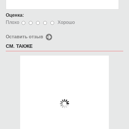
Оценка:
Плохо
Хорошо
Оставить отзыв
СМ. ТАКЖЕ
Чехол для iPhone 5 /
Чехол для iPhone 5 /
SE 2016 красочный
SE 2016 Бамбук
взрыв
редкий
650 руб.
650 руб.