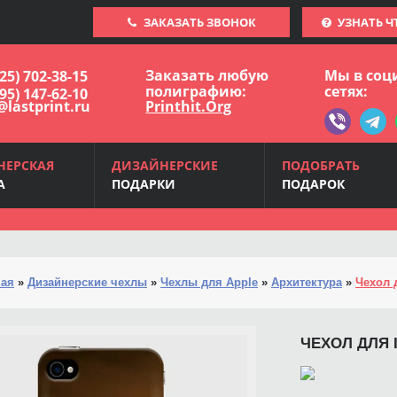
ЗАКАЗАТЬ ЗВОНОК
УЗНАТЬ Ч
Заказать любую
Мы в соц
925) 702-38-15
полиграфию:
сетях:
495) 147-62-10
@lastprint.ru
Printhit.Org
НЕРСКАЯ
ДИЗАЙНЕРСКИЕ
ПОДОБРАТЬ
А
ПОДАРКИ
ПОДАРОК
ная
»
Дизайнерские чехлы
»
Чехлы для Apple
»
Архитектура
»
Чехол 
ЧЕХОЛ ДЛЯ 