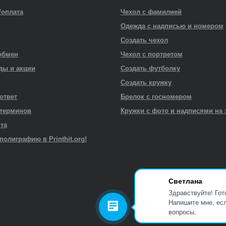
/оплата
Чехол с фамилией
Одежда с надписью и номером
Создать чехол
обмен
Чехол с портретом
ды и акции
Создать футболку
Создать кружку
 ответ
Брелок с госномером
 терминов
Кружки с фото и надписями на 
йта
полиграфию в Printhit.org!
Светлана
Здравствуйте! Гот
Напишите мне, есл
вопросы.