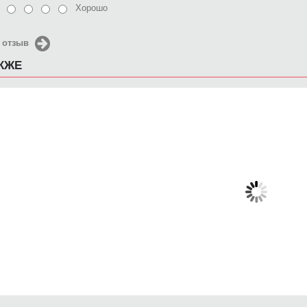
Хорошо
 отзыв
АКЖЕ
Чехол для iPhone 4/4s
Чехол для iPhone 4/4s
Чехол 
Стрелец
Красочная эйфелева
Уилфред
башня
ег
650 руб.
650 руб.
6
КУПИТЬ
КУПИТЬ