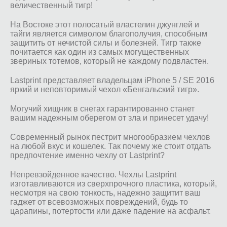
величественный тигр!
На Востоке этот полосатый властелин джунглей и
тайги является символом благополучия, способным
защитить от нечистой силы и болезней. Тигр также
почитается как один из самых могущественных
звериных тотемов, который не каждому подвластен.
Lastprint представляет владельцам iPhone 5 / SE 2016
яркий и неповторимый чехол «Бенгальский тигр».
Могучий хищник в снегах гарантированно станет
вашим надежным оберегом от зла и принесет удачу!
Современный рынок пестрит многообразием чехлов
на любой вкус и кошелек. Так почему же стоит отдать
предпочтение именно чехлу от Lastprint?
Непревзойденное качество. Чехлы Lastprint
изготавливаются из сверхпрочного пластика, который,
несмотря на свою тонкость, надежно защитит ваш
гаджет от всевозможных повреждений, будь то
царапины, потертости или даже падение на асфальт.