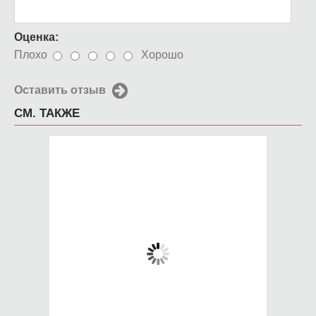
Оценка:
Плохо
Хорошо
Оставить отзыв
СМ. ТАКЖЕ
Чехол для iPhone 5 /
Чехол для iPhone 5 /
SE 2016 Пиджак
SE 2016 american
coca-cola
650 руб.
650 руб.