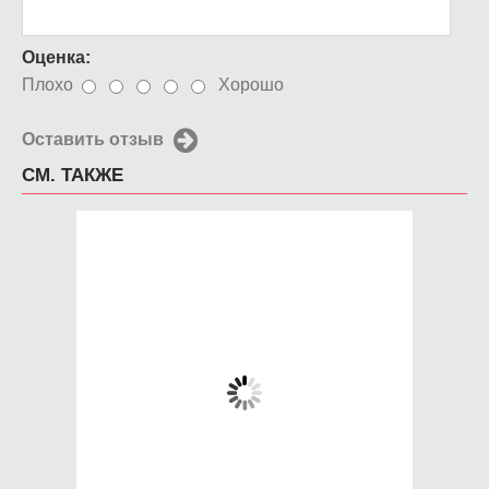
Оценка:
Плохо
Хорошо
Оставить отзыв
СМ. ТАКЖЕ
Чехол для iPhone 5 /
Чехол для iPhone 5 /
SE 2016 Яркие
SE 2016 Узор из
васильки
сейлор мун
650 руб.
650 руб.