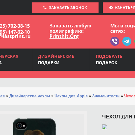
ЗАКАЗАТЬ ЗВОНОК
УЗНАТЬ Ч
Заказать любую
Мы в соц
925) 702-38-15
полиграфию:
сетях:
495) 147-62-10
@lastprint.ru
Printhit.Org
НЕРСКАЯ
ДИЗАЙНЕРСКИЕ
ПОДОБРАТЬ
А
ПОДАРКИ
ПОДАРОК
ная
»
Дизайнерские чехлы
»
Чехлы для Apple
»
Знаменитости
»
Чехол
ЧЕХОЛ ДЛЯ 