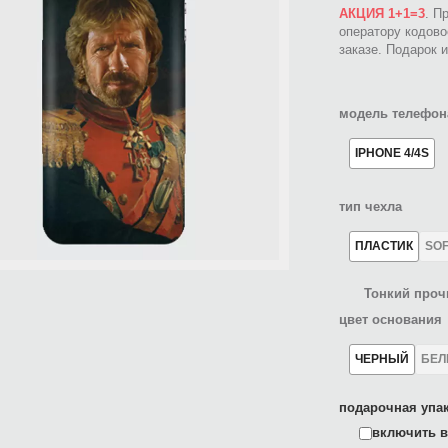
АКЦИЯ 1+1=3
. П
оператору кодов
заказе. Подарок 
модель телефон
IPHONE 4/4S
тип чехла
ПЛАСТИК
SO
Тонкий проч
цвет основания
ЧЕРНЫЙ
БЕ
подарочная упак
включить в 