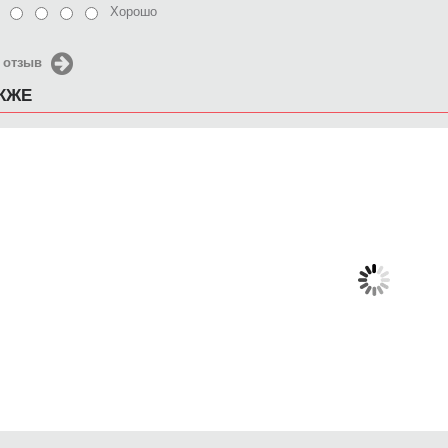
Хорошо
 отзыв
АКЖЕ
Чехол для iPhone 4/4s
Чехол для iPhone 4/4s
Чехол 
Джими Хендрикс
Жук
Девушки
650 руб.
650 руб.
6
КУПИТЬ
КУПИТЬ