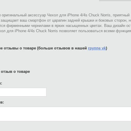
 оригинальный аксессуар Чехол для iPhone 4/4s Chuck Norris, приятный
 защищает ваш смартфон от царапин задней крышки и боковых сторон, н
тся фирменными чернилами в ярких насыщенных цветах. Ваш дизайн ост
ол для iPhone 4/4s Chuck Norris позволяет пользоваться всеми функци
е отзывы о товаре (больше отзывов в нашей
группе vk
)
 отзыв о товаре
:
в: