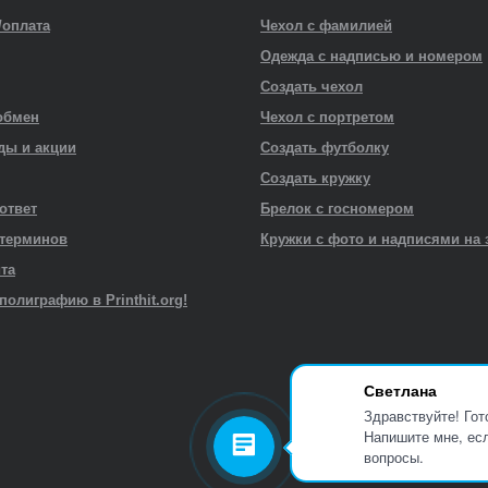
/оплата
Чехол с фамилией
Одежда с надписью и номером
Создать чехол
обмен
Чехол с портретом
ды и акции
Создать футболку
Создать кружку
 ответ
Брелок с госномером
 терминов
Кружки с фото и надписями на 
йта
полиграфию в Printhit.org!
Светлана
Здравствуйте! Гот
Напишите мне, есл
вопросы.