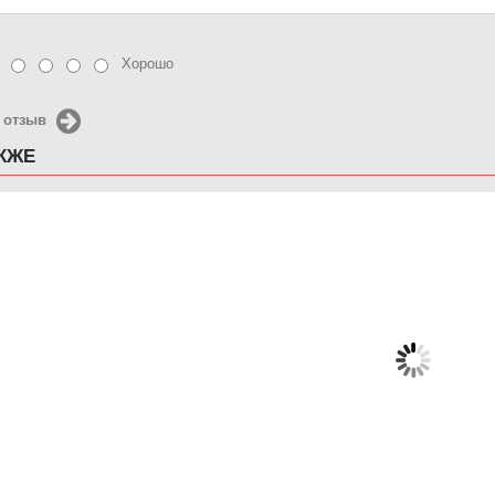
Хорошо
 отзыв
АКЖЕ
Чехол для iPhone 5 / SE
Чехол для iPhone 5 / SE
Чехол д
2016 Одинокая лодка
2016 Пули
2016
650 руб.
650 руб.
6