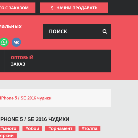
ТО С ЗАКАЗОМ
НАЧНИ ПРОДАВАТЬ
иальных
ОПТОВЫЙ
ЗАКАЗ
iPhone 5 / SE 2016 чудики
PHONE 5 / SE 2016 ЧУДИКИ
#много
#обои
#орнамент
#толпа
#яркий