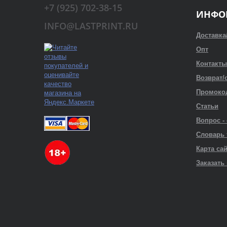
+7 (925) 702-38-15
ИНФО
INFO@LASTPRINT.RU
Доставка
Опт
Контакты
Возврат/
Промоко
Статьи
Вопрос -
Словарь
Карта са
Заказать 