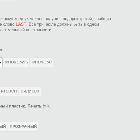
ри покупке двух чехлов получи в подарок третий, сообщив
ое слово
LAST
. Все три чехла должны быть в одном
идет меньший по стоимости.
а
6
IPHONE 5/5S
IPHONE 5C
FT-TOUCH
СИЛИКОН
ный пластик. Печать УФ.
ЛЫЙ
ПРОЗРАЧНЫЙ