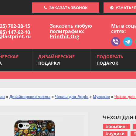
ЗАКАЗАТЬ ЗВОНОК
УЗНАТЬ Ч
Заказать любую
Мы в соц
925) 702-38-15
полиграфию:
сетях:
495) 147-62-10
@lastprint.ru
Printhit.Org
НЕРСКАЯ
ДИЗАЙНЕРСКИЕ
ПОДОБРАТЬ
А
ПОДАРКИ
ПОДАРОК
ная
»
Дизайнерские чехлы
»
Чехлы для Apple
»
Мужские
»
Чехол для 
ЧЕХОЛ ДЛЯ I
#бомбинг
#чудики