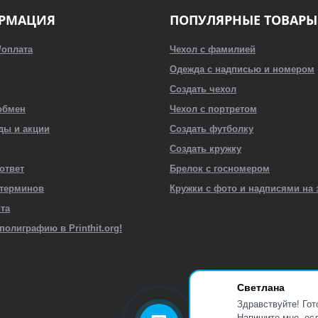
РМАЦИЯ
ПОПУЛЯРНЫЕ ТОВАРЫ
/оплата
Чехол с фамилией
Одежда с надписью и номером
Создать чехол
обмен
Чехол с портретом
ды и акции
Создать футболку
Создать кружку
 ответ
Брелок с госномером
 терминов
Кружки с фото и надписями на 
йта
полиграфию в Printhit.org!
Светлана
Здравствуйте! Гот
Напишите мне, есл