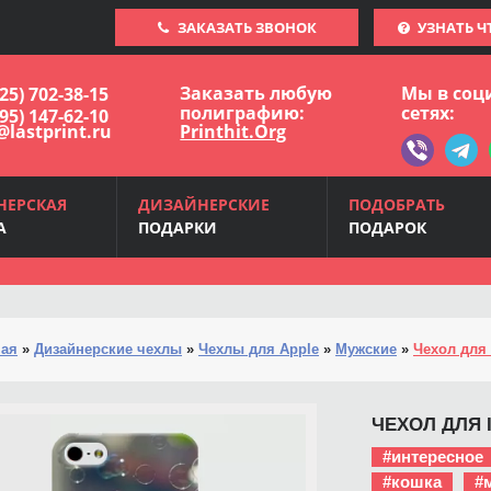
ЗАКАЗАТЬ ЗВОНОК
УЗНАТЬ Ч
Заказать любую
Мы в соц
925) 702-38-15
полиграфию:
сетях:
495) 147-62-10
@lastprint.ru
Printhit.Org
НЕРСКАЯ
ДИЗАЙНЕРСКИЕ
ПОДОБРАТЬ
А
ПОДАРКИ
ПОДАРОК
ная
»
Дизайнерские чехлы
»
Чехлы для Apple
»
Мужские
»
Чехол для 
ЧЕХОЛ ДЛЯ I
#интересное
#кошка
#