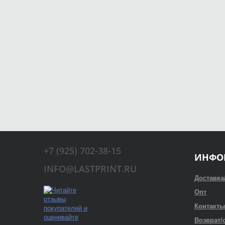
+7 (925) 702-38-15
ИНФО
INFO@LASTPRINT.RU
Доставка
Опт
Контакты
Возврат/