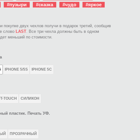
#пузыри
#сказка
#чудо
#яркое
ри покупке двух чехлов получи в подарок третий, сообщив
ое слово
LAST
. Все три чехла должны быть в одном
идет меньший по стоимости.
а
6
IPHONE 5/5S
IPHONE 5C
FT-TOUCH
СИЛИКОН
ный пластик. Печать УФ.
ЛЫЙ
ПРОЗРАЧНЫЙ