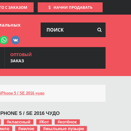
ТО С ЗАКАЗОМ
НАЧНИ ПРОДАВАТЬ
иальных
ОПТОВЫЙ
ЗАКАЗ
iPhone 5 / SE 2016 чудо
PHONE 5 / SE 2016 ЧУДО
#классный
#Кот
#котёнок
мило
#милое
#мыльные пузыри