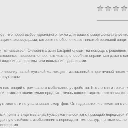
сь, что порой выбор идеального чехла для вашего смартфона становитс
ащими аксессуарами, которые не обеспечивают никакой реальной защит
ит отчаиваться! Онлайн-магазин Lastprint спешит на помощь с решением
клюзивные, невероятно прочные чехлы, способные справиться даже с с
 падение на асфальт или испытания царапинами.
е новинку нашей мужской коллекции – изысканный и практичный чехол «
 спутником.
л настоящий страж вашего мобильного устройства. Его легкая и тонкая
о и помогает значительно продлить жизнь вашего гаджета, сохраняя ег
утяжеляет и не увеличивает смартфон. Он надевается и снимается с лег
ный принт в виде мыльных пузырьков наносится с помощью передовой У
йденную стойкость изображения к перепадам температур, прямым солне
гое время.