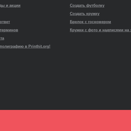
ды и акции
Создать футболку
Создать кружку
 ответ
Брелок с госномером
 терминов
Кружки с фото и надписями на 
йта
полиграфию в Printhit.org!