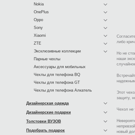
Nokia
OnePlus
Oppo
Sony
Xiaomi
Согласите
либо крич
ZTE
Эксклюзивные коллекции
Но не сто
наши экс
Парные чехлы
случайное
Аксессуары для мобильных
Чехлы для телефона BQ
Встречайт
надежным
Чехлы для телефона GT
Чехлы для телефона Алкатель
Этот чехо
защиту, н
Дизайнерская одежда
Чехол не 
Дизайнерские подарки
Невероят
Толстовки ВУЗОВ
непревзо
Подобрать подарок
новый дол