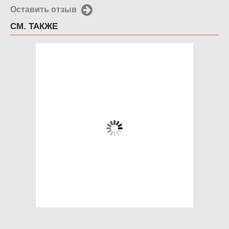
Оставить отзыв
СМ. ТАКЖЕ
Чехол для iPhone
Чехол для iPhone
4/4s золотой
4/4s Цветной тигр
лабиринт
650 руб.
650 руб.
КУПИТЬ
КУПИТЬ