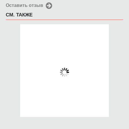
Оставить отзыв
СМ. ТАКЖЕ
Чехол для iPhone
Чехол для iPhone
4/4s Колобок-летчик
4/4s Абстракция
9
650 руб.
650 руб.
КУПИТЬ
КУПИТЬ