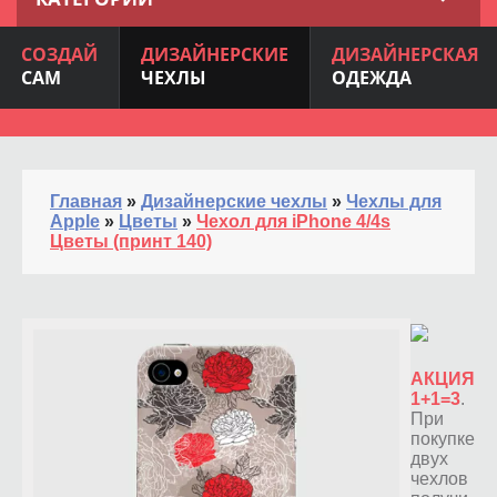
СОЗДАЙ
ДИЗАЙНЕРСКИЕ
ДИЗАЙНЕРСКАЯ
САМ
ЧЕХЛЫ
ОДЕЖДА
Главная
»
Дизайнерские чехлы
»
Чехлы для
Apple
»
Цветы
»
Чехол для iPhone 4/4s
Цветы (принт 140)
АКЦИЯ
1+1=3
.
При
покупке
двух
чехлов