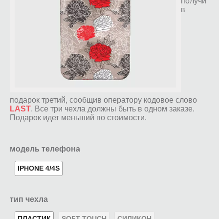
получи
в
подарок третий, сообщив оператору кодовое слово
LAST
. Все три чехла должны быть в одном заказе.
Подарок идет меньший по стоимости.
модель телефона
IPHONE 4/4S
тип чехла
ПЛАСТИК
SOFT-TOUCH
СИЛИКОН