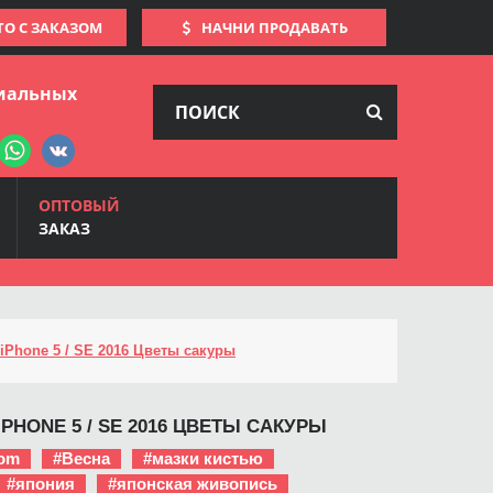
ТО С ЗАКАЗОМ
НАЧНИ ПРОДАВАТЬ
иальных
ОПТОВЫЙ
ЗАКАЗ
iPhone 5 / SE 2016 Цветы сакуры
PHONE 5 / SE 2016 ЦВЕТЫ САКУРЫ
som
#Весна
#мазки кистью
#япония
#японская живопись