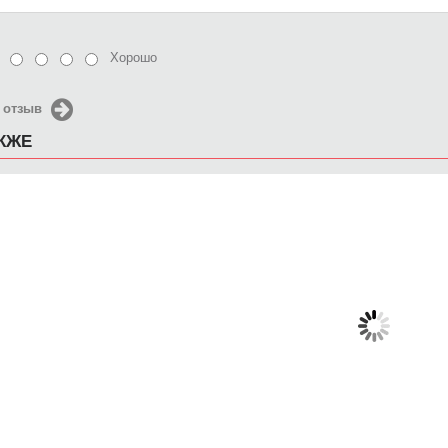
Хорошо
 отзыв
АКЖЕ
Чехол для iPhone 5 / SE
Чехол для iPhone 5 / SE
Чехол д
2016 шкура леопарда
2016 Illusions
2016 H
650 руб.
650 руб.
6