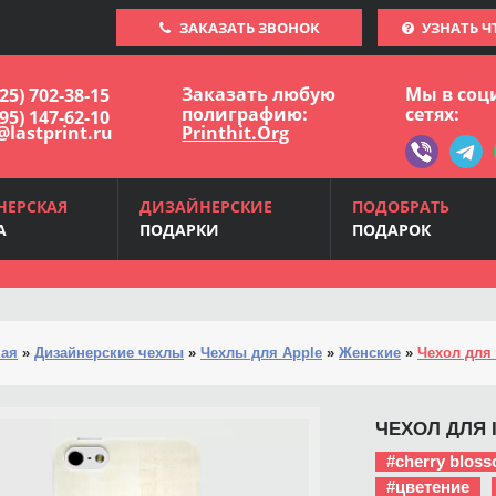
ЗАКАЗАТЬ ЗВОНОК
УЗНАТЬ Ч
Заказать любую
Мы в соц
925) 702-38-15
полиграфию:
сетях:
495) 147-62-10
@lastprint.ru
Printhit.Org
НЕРСКАЯ
ДИЗАЙНЕРСКИЕ
ПОДОБРАТЬ
А
ПОДАРКИ
ПОДАРОК
ная
»
Дизайнерские чехлы
»
Чехлы для Apple
»
Женские
»
Чехол для 
ЧЕХОЛ ДЛЯ I
#cherry blos
#цветение