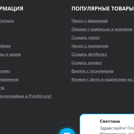
РМАЦИЯ
ПОПУЛЯРНЫЕ ТОВАРЫ
/оплата
Чехол с фамилией
Одежда с надписью и номером
Создать чехол
обмен
Чехол с портретом
ды и акции
Создать футболку
Создать кружку
 ответ
Брелок с госномером
 терминов
Кружки с фото и надписями на 
йта
полиграфию в Printhit.org!
Светлана
Здравствуйте! Гот
Напишите мне, есл