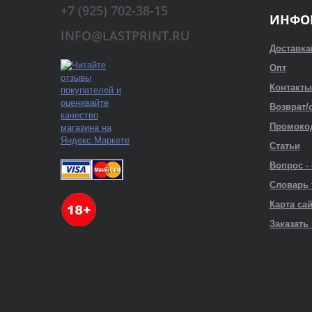
+7 (925) 702-38-15
ИНФО
INFO@LASTPRINT.RU
Доставка
Опт
Контакты
Возврат/
Промоко
Статьи
Вопрос -
Словарь
Карта са
Заказать 