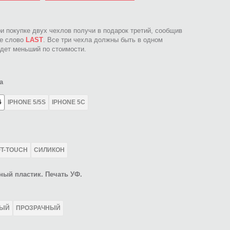
ри покупке двух чехлов получи в подарок третий, сообщив
ое слово
LAST
. Все три чехла должны быть в одном
идет меньший по стоимости.
а
6
IPHONE 5/5S
IPHONE 5C
FT-TOUCH
СИЛИКОН
ный пластик. Печать УФ.
ЛЫЙ
ПРОЗРАЧНЫЙ