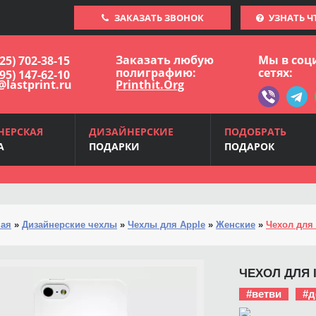
ЗАКАЗАТЬ ЗВОНОК
УЗНАТЬ Ч
Заказать любую
Мы в соц
925) 702-38-15
полиграфию:
сетях:
495) 147-62-10
@lastprint.ru
Printhit.Org
НЕРСКАЯ
ДИЗАЙНЕРСКИЕ
ПОДОБРАТЬ
А
ПОДАРКИ
ПОДАРОК
ная
»
Дизайнерские чехлы
»
Чехлы для Apple
»
Женские
»
Чехол для 
ЧЕХОЛ ДЛЯ 
#ветви
#д