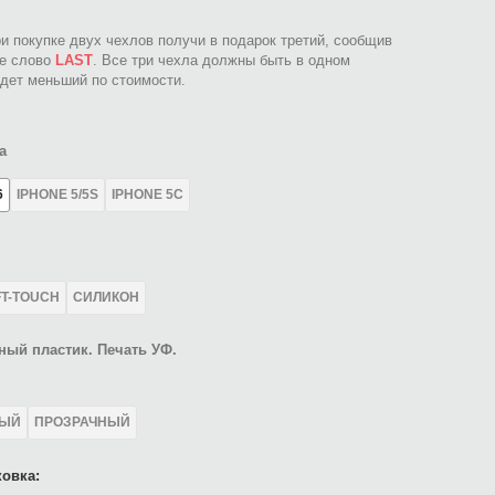
ри покупке двух чехлов получи в подарок третий, сообщив
ое слово
LAST
. Все три чехла должны быть в одном
идет меньший по стоимости.
а
6
IPHONE 5/5S
IPHONE 5C
FT-TOUCH
СИЛИКОН
ный пластик. Печать УФ.
ЛЫЙ
ПРОЗРАЧНЫЙ
овка: