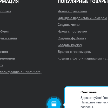
РМАЦИЯ
ПОПУЛЯРНЫЕ ТОВАРЫ
/оплата
Чехол с фамилией
Одежда с надписью и номером
Создать чехол
обмен
Чехол с портретом
ды и акции
Создать футболку
Создать кружку
 ответ
Брелок с госномером
 терминов
Кружки с фото и надписями на 
йта
полиграфию в Printhit.org!
Светлана
Здравствуйте! Гот
Напишите мне, есл
вопросы.