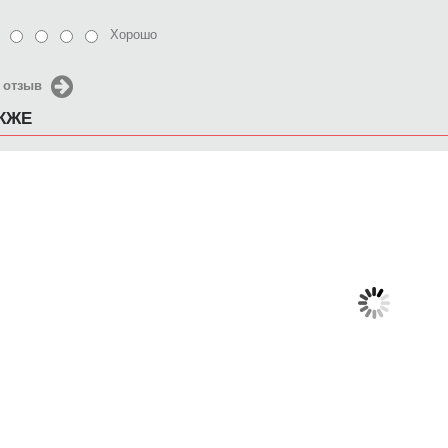
Хорошо
 отзыв
АКЖЕ
Чехол для iPhone 5 / SE
Чехол для iPhone 5 / SE
Чехол д
2016 Ловец снов4
2016 огненный фрактал
2016
650 руб.
650 руб.
6
КУПИТЬ
КУПИТЬ