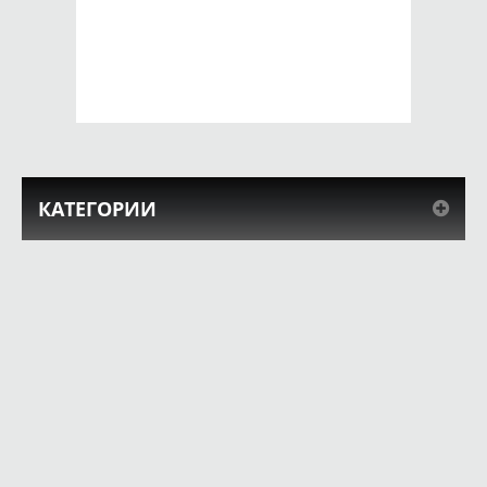
SE 2016 сердце в
SE 2016 Протектор
крови
650 руб.
650 руб.
КУПИТЬ
КУПИТЬ
КАТЕГОРИИ