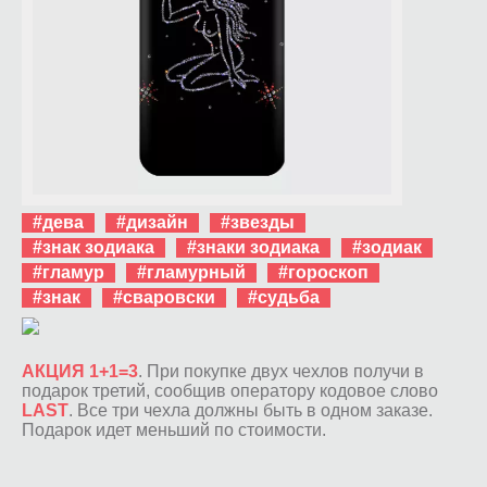
#дева
#дизайн
#звезды
#знак зодиака
#знаки зодиака
#зодиак
#гламур
#гламурный
#гороскоп
#знак
#сваровски
#судьба
АКЦИЯ 1+1=3
. При покупке двух чехлов получи в
подарок третий, сообщив оператору кодовое слово
LAST
. Все три чехла должны быть в одном заказе.
Подарок идет меньший по стоимости.