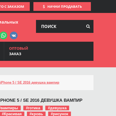
ТО С ЗАКАЗОМ
НАЧНИ ПРОДАВАТЬ
иальных
ОПТОВЫЙ
ЗАКАЗ
iPhone 5 / SE 2016 девушка вампир
IPHONE 5 / SE 2016 ДЕВУШКА ВАМПИР
#вампиры
#готика
#девушка
#Красивая
#кровь
#рисунок