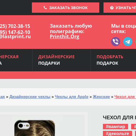
ЗАКАЗАТЬ ЗВОНОК
УЗНАТЬ Ч
Заказать любую
Мы в соц
925) 702-38-15
полиграфию:
сетях:
495) 147-62-10
@lastprint.ru
Printhit.Org
НЕРСКАЯ
ДИЗАЙНЕРСКИЕ
ПОДОБРАТЬ
А
ПОДАРКИ
ПОДАРОК
ная
»
Дизайнерские чехлы
»
Чехлы для Apple
»
Женские
»
Чехол для 
ЧЕХОЛ ДЛЯ 
#вампир
#декольте