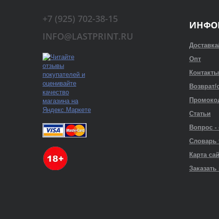
+7 (925) 702-38-15
ИНФО
INFO@LASTPRINT.RU
Доставка
Опт
Контакты
Возврат/
Промоко
Статьи
Вопрос -
Словарь
Карта са
Заказать 