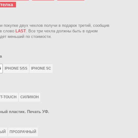
#телка
ри покупке двух чехлов получи в подарок третий, сообщив
ое слово
LAST
. Все три чехла должны быть в одном
идет меньший по стоимости.
а
6
IPHONE 5/5S
IPHONE 5C
FT-TOUCH
СИЛИКОН
ный пластик. Печать УФ.
ЛЫЙ
ПРОЗРАЧНЫЙ