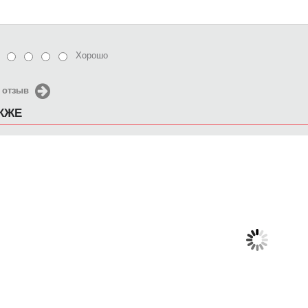
Хорошо
 отзыв
АКЖЕ
Чехол для iPhone 5 / SE
Чехол для iPhone 5 / SE
Чехол д
2016 Винтажный чехол
2016 кхалисси 2
2016
ФБР
690 руб.
650 руб.
6