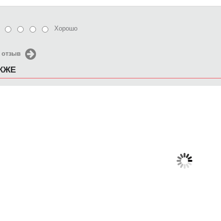
Хорошо
 отзыв
АКЖЕ
Чехол для iPhone 5 / SE
Чехол для iPhone 5 / SE
Чехол д
016 Океан беззаботности
2016 Рыбы
2016 
650 руб.
650 руб.
6