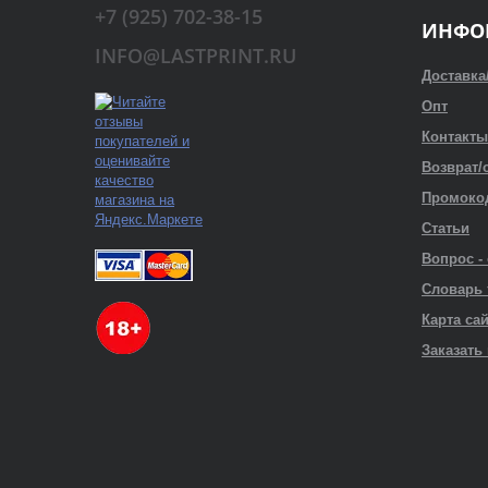
+7 (925) 702-38-15
ИНФО
INFO@LASTPRINT.RU
Доставка
Опт
Контакты
Возврат/
Промоко
Статьи
Вопрос -
Словарь
Карта са
Заказать 