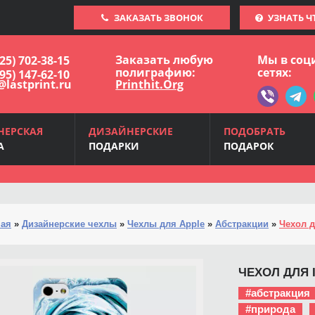
ЗАКАЗАТЬ ЗВОНОК
УЗНАТЬ Ч
Заказать любую
Мы в соц
925) 702-38-15
полиграфию:
сетях:
495) 147-62-10
@lastprint.ru
Printhit.Org
НЕРСКАЯ
ДИЗАЙНЕРСКИЕ
ПОДОБРАТЬ
А
ПОДАРКИ
ПОДАРОК
ная
»
Дизайнерские чехлы
»
Чехлы для Apple
»
Абстракции
»
Чехол д
ЧЕХОЛ ДЛЯ I
#абстракция
#природа