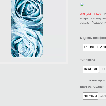
АКЦИЯ 1+1=3
. П
оператору кодов
заказе. Подарок 
модель телефон
IPHONE SE 201
тип чехла
ПЛАСТИК
SO
Тонкий проч
цвет основания
ЧЕРНЫЙ
БЕ