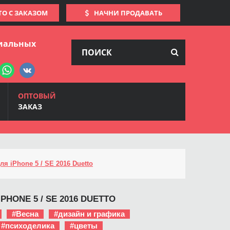
ТО С ЗАКАЗОМ
НАЧНИ ПРОДАВАТЬ
иальных
ОПТОВЫЙ
ЗАКАЗ
ля iPhone 5 / SE 2016 Duetto
PHONE 5 / SE 2016 DUETTO
#Весна
#дизайн и графика
#психоделика
#цветы