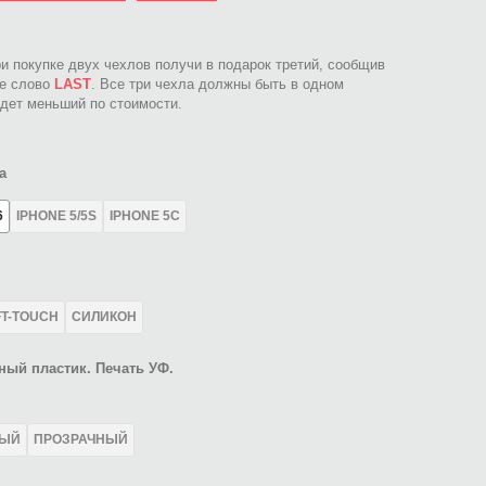
ри покупке двух чехлов получи в подарок третий, сообщив
ое слово
LAST
. Все три чехла должны быть в одном
идет меньший по стоимости.
а
6
IPHONE 5/5S
IPHONE 5C
FT-TOUCH
СИЛИКОН
ный пластик. Печать УФ.
ЛЫЙ
ПРОЗРАЧНЫЙ