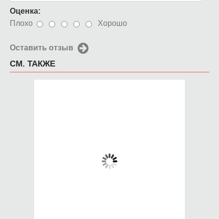
Оценка:
Плохо
Хорошо
Оставить отзыв
СМ. ТАКЖЕ
Чехол для iPhone 5 /
Чехол для iPhone 5 /
SE 2016 Яркие
SE 2016 The last of us
пуговицы
Joel
650 руб.
650 руб.